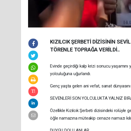
KIZILCIK ŞERBETİ DİZİSİNİN S
TÖRENLE TOPRAĞA VERİLDİ..
Evinde geçirdiği kalp krizi sonucu yaşamını
yolculuğuna uğurlandı.
Genç yaşta gelen ani vefat, sanat dünyasını
SEVENLERİ SON YOLCULUKTA YALNIZ BI
Özellikle Kızılcık Şerbeti dizisindeki rolüyl
öğle namazına müteakip cenaze namazı kılı
DUYGU DOLU ANLAR