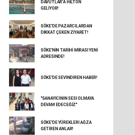
DAVUTLAR’A HİLTON
GELİYOR!
SÖKE'DE PAZARCILARDAN
DİKKAT ÇEKEN ZİYARET!
SÖKE'NİN TARİHİ MİRASI YENİ
ADRESİNDE!
SÖKE'DE SEVİNDİREN HABER!
"SANAYİCİNİN SESİ OLMAYA
DEVAM EDECEĞİZ"
SÖKE'DE YÜREKLERİ AĞZA
GETİREN ANLAR!