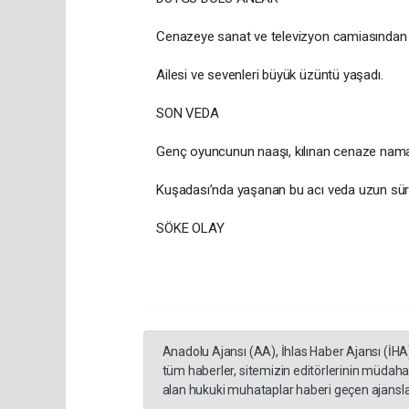
Cenazeye sanat ve televizyon camiasından ço
Ailesi ve sevenleri büyük üzüntü yaşadı.
SON VEDA
Genç oyuncunun naaşı, kılınan cenaze namazı
Kuşadası’nda yaşanan bu acı veda uzun sür
SÖKE OLAY
Anadolu Ajansı (AA), İhlas Haber Ajansı (İHA
tüm haberler, sitemizin editörlerinin müdaha
alan hukuki muhataplar haberi geçen ajanslar