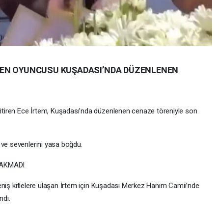
EVİLEN OYUNCUSU KUŞADASI’NDA DÜZENLENEN
 yitiren Ece İrtem, Kuşadası’nda düzenlenen cenaze töreniyle son
 ve sevenlerini yasa boğdu.
RAKMADI
e geniş kitlelere ulaşan İrtem için Kuşadası Merkez Hanım Camii’nde
ndı.