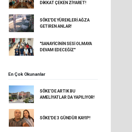
DİKKAT ÇEKEN ZİYARET!
SÖKE'DE YÜREKLERİ AĞZA
GETİREN ANLAR!
"SANAYİCİNİN SESİ OLMAYA
DEVAM EDECEĞİZ"
En Çok Okunanlar
SÖKE’DE ARTIK BU
AMELİYATLAR DA YAPILIYOR!
SÖKE'DE 3 GÜNDÜR KAYIP!