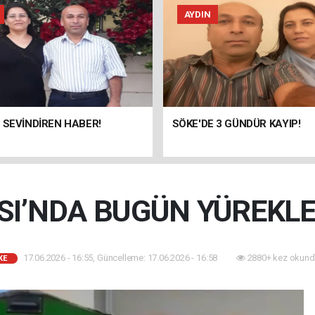
AYDIN
 SEVİNDİREN HABER!
SÖKE'DE 3 GÜNDÜR KAYIP!
I’NDA BUGÜN YÜREKLE
17.06.2026 - 16:55, Güncelleme: 17.06.2026 - 16:58
2880+ kez okund
KE