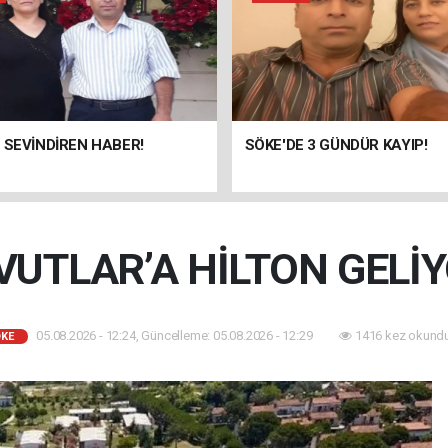
 SEVİNDİREN HABER!
SÖKE'DE 3 GÜNDÜR KAYIP!
VUTLAR’A HİLTON GELİY
05.08.2026 - 12:24, Güncelleme: 05.08.2026 - 12:29
1416 kez okundu
KE