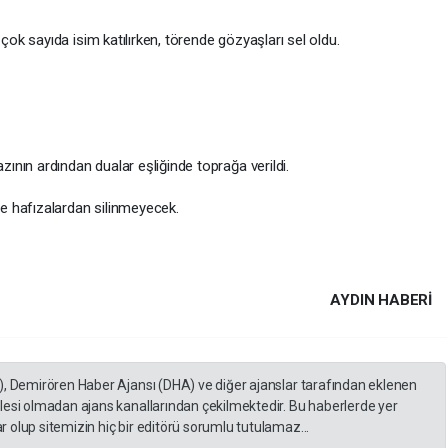
k sayıda isim katılırken, törende gözyaşları sel oldu.
nın ardından dualar eşliğinde toprağa verildi.
e hafızalardan silinmeyecek.
AYDIN HABERİ
), Demirören Haber Ajansı (DHA) ve diğer ajanslar tarafından eklenen
lesi olmadan ajans kanallarından çekilmektedir. Bu haberlerde yer
 olup sitemizin hiç bir editörü sorumlu tutulamaz...