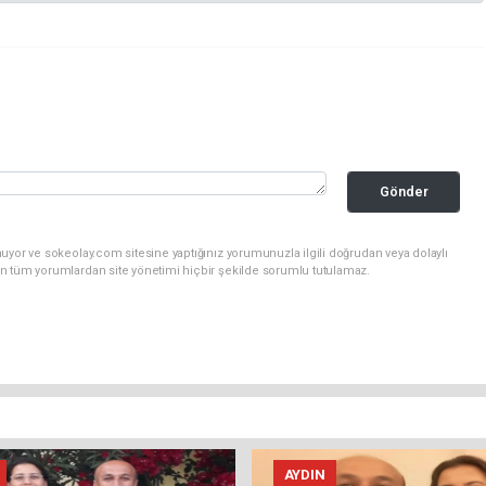
Gönder
uyor ve sokeolay.com sitesine yaptığınız yorumunuzla ilgili doğrudan veya dolaylı
n tüm yorumlardan site yönetimi hiçbir şekilde sorumlu tutulamaz.
AYDIN