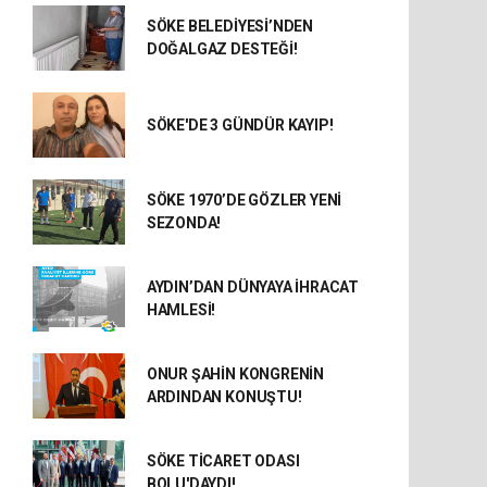
SÖKE BELEDİYESİ’NDEN
DOĞALGAZ DESTEĞİ!
SÖKE'DE 3 GÜNDÜR KAYIP!
SÖKE 1970’DE GÖZLER YENİ
SEZONDA!
AYDIN’DAN DÜNYAYA İHRACAT
HAMLESİ!
ONUR ŞAHİN KONGRENİN
ARDINDAN KONUŞTU!
SÖKE TİCARET ODASI
BOLU'DAYDI!