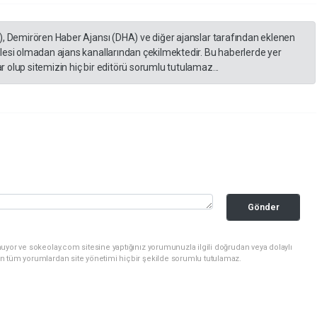
), Demirören Haber Ajansı (DHA) ve diğer ajanslar tarafından eklenen
lesi olmadan ajans kanallarından çekilmektedir. Bu haberlerde yer
 olup sitemizin hiç bir editörü sorumlu tutulamaz...
Gönder
uyor ve sokeolay.com sitesine yaptığınız yorumunuzla ilgili doğrudan veya dolaylı
n tüm yorumlardan site yönetimi hiçbir şekilde sorumlu tutulamaz.