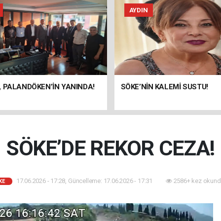
AYDIN
 PALANDÖKEN’İN YANINDA!
SÖKE’NİN KALEMİ SUSTU!
SÖKE’DE REKOR CEZA!
17.06.2026 - 17:28, Güncelleme: 17.06.2026 - 17:31
2586+ kez okund
KE