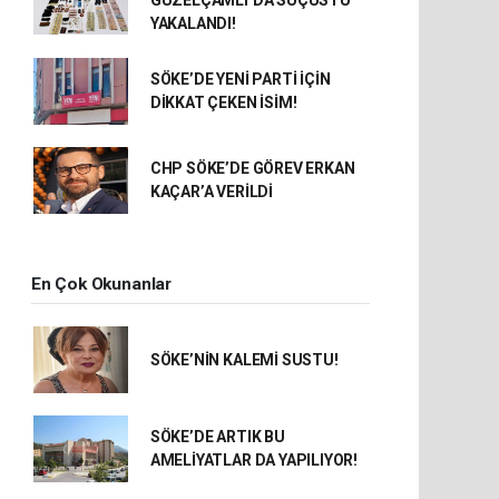
GÜZELÇAMLI’DA SUÇÜSTÜ
YAKALANDI!
SÖKE’DE YENİ PARTİ İÇİN
DİKKAT ÇEKEN İSİM!
CHP SÖKE’DE GÖREV ERKAN
KAÇAR’A VERİLDİ
En Çok Okunanlar
SÖKE’NİN KALEMİ SUSTU!
SÖKE’DE ARTIK BU
AMELİYATLAR DA YAPILIYOR!