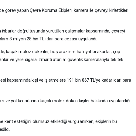
 görev yapan Çevre Koruma Ekipleri, kamera ile çevreyi kirlettikleri
 ihbarlar doğrultusunda yürütülen çalışmalar kapsamında, çevreyi
toplam 3 milyon 28 bin TL idari para cezası uygulandı.
rde; kaçak moloz dökenler, boş arazilere hafriyat bırakanlar, çöp
anlar ve yere sigara izmariti atanlar güvenlik kameralarıyla tek tek
si kapsamında kişi ve işletmelere 191 bin 867 TL’ye kadar idari para
azi ve yol kenarlarına kaçak moloz döken kişiler hakkında uygulandığı
i ve kent estetiğini olumsuz etkilediği vurgulanırken, ekiplerin bu
dildi.