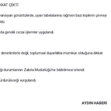
KKAT ÇEKTİ
ansıyan görüntülerde, uyarı tabelalarına rağmen bazı kişilerin çevreyi
ldü.
a gerekli cezai işlemler uygulandı.
 denetimlerle değil, toplumsal duyarlılıkla mümkün olduğuna dikkat
i durumlarının Zabıta Müdürlüğü’ne bildirilmesi istendi.
sürdürüleceği vurgulandı.
AYDIN HABERİ