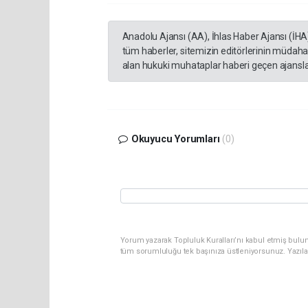
Anadolu Ajansı (AA), İhlas Haber Ajansı (İHA
tüm haberler, sitemizin editörlerinin müdaha
alan hukuki muhataplar haberi geçen ajanslar
Okuyucu Yorumları
(0)
Yorum yazarak Topluluk Kuralları’nı kabul etmiş bulun
tüm sorumluluğu tek başınıza üstleniyorsunuz. Yazıla