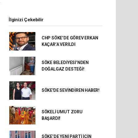
.
İlginizi Çekebilir
CHP SÖKE’DE GÖREV ERKAN
KAÇAR’A VERİLDİ
SÖKE BELEDİYESİ’NDEN
DOĞALGAZ DESTEĞİ!
SÖKE'DE SEVİNDİREN HABER!
SÖKELİ UMUT ZORU
BAŞARDI!
SÖKE’DE YENİ PARTİ İÇİN