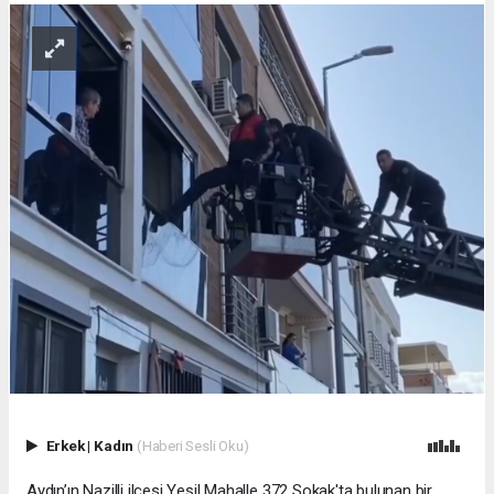
Erkek
|
Kadın
(Haberi Sesli Oku)
Aydın’ın Nazilli ilçesi Yeşil Mahalle 372 Sokak'ta bulunan bir