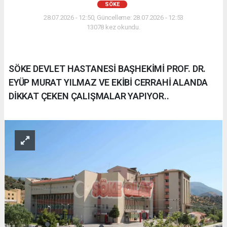
SÖKE
28.07.2026 - 12:50, Güncelleme: 28.07.2026 - 12:53
13078 kez okundu.
SÖKE DEVLET HASTANESİ BAŞHEKİMİ PROF. DR.
EYÜP MURAT YILMAZ VE EKİBİ CERRAHİ ALANDA
DİKKAT ÇEKEN ÇALIŞMALAR YAPIYOR..