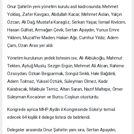
Onur Şahin’in yeni yönetim kurulu asil kadrosunda; Mehmet
Yoldaş, Zafer Kavgacı, Abdullah Kacar, Mehmet Aslan, Yalçın
Özcan, Ali Dağ, Mustafa Karagöz, Serkan Yaşar, İsmail Kıvılcım,
Hasan Gülhat, Armağan Çevik, Sertan Apaydın, Yunus Emre
Yıldırım, Muzaffer Maden, Hakan Ağır, Cumhur Yıldız, Adem
Çam, Ozan Aras yer aldı.
Yönetim kurulunun yedek listesini ise, Ali Akbükoğlu, Mahmut
Tekten, Aytuğ Muslu, Sezgin Ergün, Mehmet Ali Alcan, Rahime
Özsoydan, Özkan Beşparmak, Songül Sırıklı, Hale Bağdinli,
Adem Tolmaz, Yüksel Öztürk, Süleyman Ölmez, Kadir
Karabacak, Makbule Temiz, Altan Saran, Nazif Maltepe, Ömer
Süleyman Kocaöner ve Burcu Coşkun olusturdu.
Kongrede ayrica MHP Aydin il Kongresinde Söke'yi temsil
edecek 64 kişilik il delege listesi de belirlendi.
Delegeler arasında Onur Şahin’in yanı sıra, Sertan Apaydın,