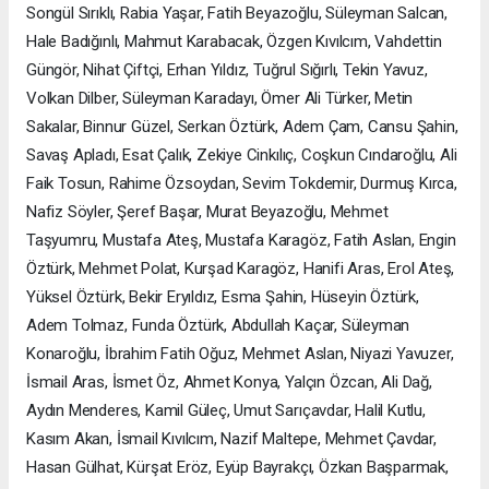
Songül Sırıklı, Rabia Yaşar, Fatih Beyazoğlu, Süleyman Salcan,
Hale Badığınlı, Mahmut Karabacak, Özgen Kıvılcım, Vahdettin
Güngör, Nihat Çiftçi, Erhan Yıldız, Tuğrul Sığırlı, Tekin Yavuz,
Volkan Dilber, Süleyman Karadayı, Ömer Ali Türker, Metin
Sakalar, Binnur Güzel, Serkan Öztürk, Adem Çam, Cansu Şahin,
Savaş Apladı, Esat Çalık, Zekiye Cinkılıç, Coşkun Cındaroğlu, Ali
Faik Tosun, Rahime Özsoydan, Sevim Tokdemir, Durmuş Kırca,
Nafiz Söyler, Şeref Başar, Murat Beyazoğlu, Mehmet
Taşyumru, Mustafa Ateş, Mustafa Karagöz, Fatih Aslan, Engin
Öztürk, Mehmet Polat, Kurşad Karagöz, Hanifi Aras, Erol Ateş,
Yüksel Öztürk, Bekir Eryıldız, Esma Şahin, Hüseyin Öztürk,
Adem Tolmaz, Funda Öztürk, Abdullah Kaçar, Süleyman
Konaroğlu, İbrahim Fatih Oğuz, Mehmet Aslan, Niyazi Yavuzer,
İsmail Aras, İsmet Öz, Ahmet Konya, Yalçın Özcan, Ali Dağ,
Aydın Menderes, Kamil Güleç, Umut Sarıçavdar, Halil Kutlu,
Kasım Akan, İsmail Kıvılcım, Nazif Maltepe, Mehmet Çavdar,
Hasan Gülhat, Kürşat Eröz, Eyüp Bayrakçı, Özkan Başparmak,