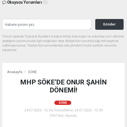
Okuyucu Yorumları
(0)
Gönder
Yorum yazarak Topluluk Kuralları’nı kabul etmiş bulunuyor ve sokeolay.com sitesine
yaptığınız yorumunuzla ilgili doğrudan veya dolaylı tüm sorumluluğu tek başınıza
üstleniyorsunuz. Yazılan tüm yorumlardan site yönetimi hiçbir şekilde sorumlu
tutulamaz.
Anasayfa
SÖKE
MHP SÖKE’DE ONUR ŞAHİN
DÖNEMİ!
SÖKE
24.07.2026 - 12:34, Güncelleme: 24.07.2026 - 12:39
2597 kez okundu.