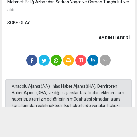
Mehmet Beliğ Azbazdar, Serkan Yaşar ve Osman Tunçbulut yer
aldı.
SÖKE OLAY
AYDIN HABERİ
Anadolu Ajansı (AA), İhlas Haber Ajansı (İHA), Demirören
Haber Ajansı (DHA) ve diğer ajanslar tarafından eklenen tüm
haberler, sitemizin editörlerinin müdahalesi olmadan ajans
kanallarından çekilmektedir. Bu haberlerde yer alan hukuki
muhataplar haberi geçen ajanslar olup sitemizin hiç bir
editörü sorumlu tutulamaz...