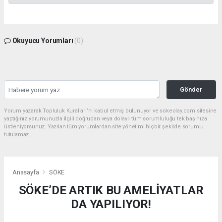
Okuyucu Yorumları
(0)
Gönder
Yorum yazarak Topluluk Kuralları’nı kabul etmiş bulunuyor ve sokeolay.com sitesine
yaptığınız yorumunuzla ilgili doğrudan veya dolaylı tüm sorumluluğu tek başınıza
üstleniyorsunuz. Yazılan tüm yorumlardan site yönetimi hiçbir şekilde sorumlu
tutulamaz.
Anasayfa
SÖKE
SÖKE’DE ARTIK BU AMELİYATLAR
DA YAPILIYOR!