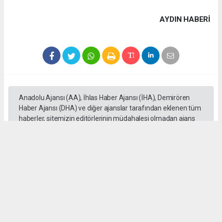
AYDIN HABERİ
Anadolu Ajansı (AA), İhlas Haber Ajansı (İHA), Demirören
Haber Ajansı (DHA) ve diğer ajanslar tarafından eklenen tüm
haberler, sitemizin editörlerinin müdahalesi olmadan ajans
kanallarından çekilmektedir. Bu haberlerde yer alan hukuki
muhataplar haberi geçen ajanslar olup sitemizin hiç bir
editörü sorumlu tutulamaz...
Okuyucu Yorumları
(0)