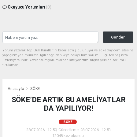
Okuyucu Yorumları
(0)
Gönder
Yorum yazarak Topluluk Kuralları’nı kabul etmiş bulunuyor ve sokeolay.com sitesine
yaptığınız yorumunuzla ilgili doğrudan veya dolaylı tüm sorumluluğu tek başınıza
üstleniyorsunuz. Yazılan tüm yorumlardan site yönetimi hiçbir şekilde sorumlu
tutulamaz.
Anasayfa
SÖKE
SÖKE’DE ARTIK BU AMELİYATLAR
DA YAPILIYOR!
SÖKE
28.07.2026 - 12:50, Güncelleme: 28.07.2026 - 12:53
12048 kez okundu.