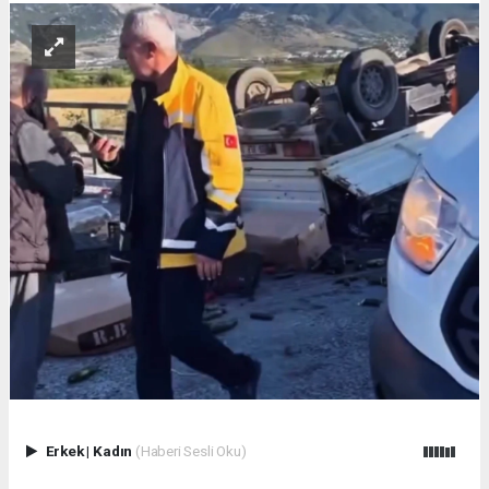
Erkek
|
Kadın
(Haberi Sesli Oku)