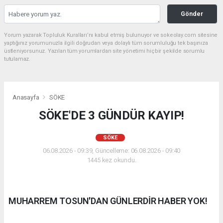
Gönder
Yorum yazarak Topluluk Kuralları’nı kabul etmiş bulunuyor ve sokeolay.com sitesine
yaptığınız yorumunuzla ilgili doğrudan veya dolaylı tüm sorumluluğu tek başınıza
üstleniyorsunuz. Yazılan tüm yorumlardan site yönetimi hiçbir şekilde sorumlu
tutulamaz.
Anasayfa
SÖKE
SÖKE'DE 3 GÜNDÜR KAYIP!
SÖKE
06.08.2026 - 09:39, Güncelleme: 06.08.2026 - 09:40
1445 kez okundu.
MUHARREM TOSUN'DAN GÜNLERDİR HABER YOK!