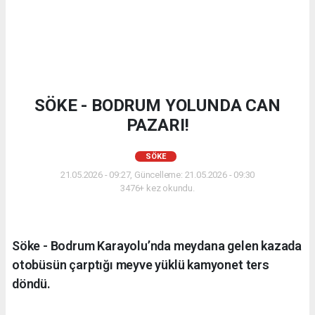
SÖKE - BODRUM YOLUNDA CAN
PAZARI!
SÖKE
21.05.2026 - 09:27, Güncelleme: 21.05.2026 - 09:30
3476+ kez okundu.
Söke - Bodrum Karayolu’nda meydana gelen kazada
otobüsün çarptığı meyve yüklü kamyonet ters
döndü.