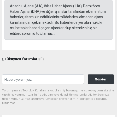
Anadolu Ajansı (AA), İhlas Haber Ajansı (İHA), Demirören
Haber Ajansı (DHA) ve diğer ajanslar tarafından eklenen tüm
haberler, sitemizin editörlerinin müdahalesi olmadan ajans
kanallarından çekilmektedir. Bu haberlerde yer alan hukuki
muhataplar haberi geçen ajanslar olup sitemizin hiç bir
editörü sorumlu tutulamaz...
Okuyucu Yorumları
(0)
Gönder
Yorum yazarak Topluluk Kuralları’nı kabul etmiş bulunuyor ve sokeolay.com sitesine
yaptığınız yorumunuzla ilgili doğrudan veya dolaylı tüm sorumluluğu tek başınıza
üstleniyorsunuz. Yazılan tüm yorumlardan site yönetimi hiçbir şekilde sorumlu
tutulamaz.