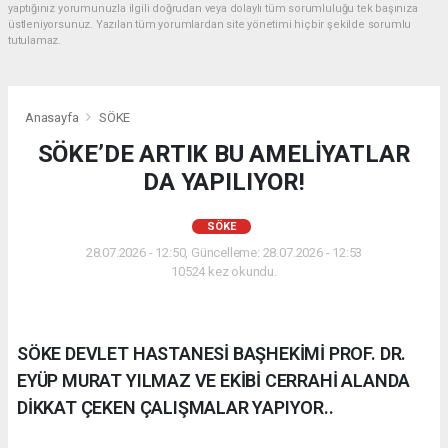
yaptığınız yorumunuzla ilgili doğrudan veya dolaylı tüm sorumluluğu tek başınıza
üstleniyorsunuz. Yazılan tüm yorumlardan site yönetimi hiçbir şekilde sorumlu
tutulamaz.
Anasayfa
SÖKE
SÖKE’DE ARTIK BU AMELİYATLAR
DA YAPILIYOR!
SÖKE
28.07.2026 - 12:50, Güncelleme: 28.07.2026 - 12:53
10524 kez okundu.
SÖKE DEVLET HASTANESİ BAŞHEKİMİ PROF. DR.
EYÜP MURAT YILMAZ VE EKİBİ CERRAHİ ALANDA
DİKKAT ÇEKEN ÇALIŞMALAR YAPIYOR..