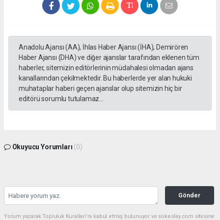
Anadolu Ajansı (AA), İhlas Haber Ajansı (İHA), Demirören
Haber Ajansı (DHA) ve diğer ajanslar tarafından eklenen tüm
haberler, sitemizin editörlerinin müdahalesi olmadan ajans
kanallarından çekilmektedir. Bu haberlerde yer alan hukuki
muhataplar haberi geçen ajanslar olup sitemizin hiç bir
editörü sorumlu tutulamaz...
Okuyucu Yorumları
(0)
Gönder
Yorum yazarak Topluluk Kuralları’nı kabul etmiş bulunuyor ve sokeolay.com sitesine