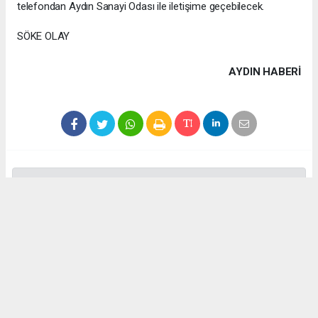
telefondan Aydın Sanayi Odası ile iletişime geçebilecek.
SÖKE OLAY
AYDIN HABERİ
Anadolu Ajansı (AA), İhlas Haber Ajansı (İHA), Demirören
Haber Ajansı (DHA) ve diğer ajanslar tarafından eklenen tüm
haberler, sitemizin editörlerinin müdahalesi olmadan ajans
kanallarından çekilmektedir. Bu haberlerde yer alan hukuki
muhataplar haberi geçen ajanslar olup sitemizin hiç bir
editörü sorumlu tutulamaz...