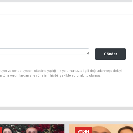
Gönder
uyor ve sokeolay.com sitesine yaptığınız yorumunuzla ilgili doğrudan veya dolaylı
n tüm yorumlardan site yönetimi hiçbir şekilde sorumlu tutulamaz.
AYDIN