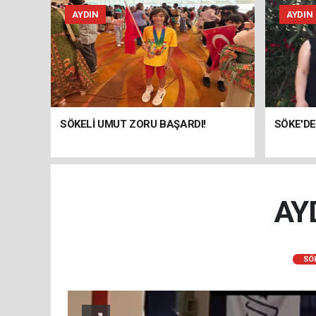
AYDIN
AYDIN
SÖKELİ UMUT ZORU BAŞARDI!
SÖKE'DE
AY
SÖ