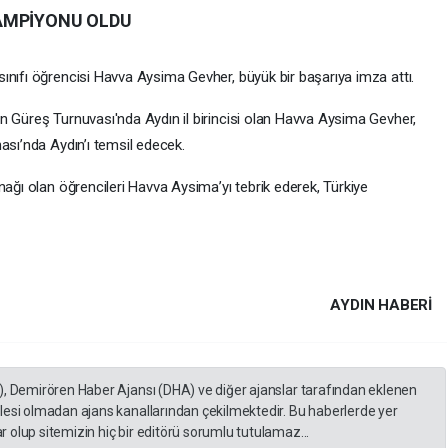
AMPİYONU OLDU
ınıfı öğrencisi Havva Aysima Gevher, büyük bir başarıya imza attı.
n Güreş Turnuvası'nda Aydın il birincisi olan Havva Aysima Gevher,
ası’nda Aydın’ı temsil edecek.
nağı olan öğrencileri Havva Aysima’yı tebrik ederek, Türkiye
AYDIN HABERİ
), Demirören Haber Ajansı (DHA) ve diğer ajanslar tarafından eklenen
lesi olmadan ajans kanallarından çekilmektedir. Bu haberlerde yer
 olup sitemizin hiç bir editörü sorumlu tutulamaz...