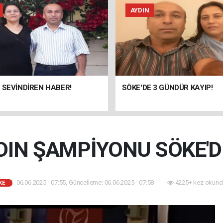
AYDIN
 SEVİNDİREN HABER!
SÖKE'DE 3 GÜNDÜR KAYIP!
DIN ŞAMPİYONU SÖKE'D
06.06.2025 - 07:55, Güncelleme: 06.06.2025 - 07:58
4225+ kez okund
KE