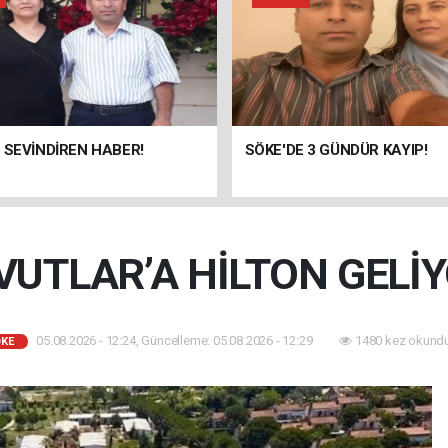
 SEVİNDİREN HABER!
SÖKE'DE 3 GÜNDÜR KAYIP!
VUTLAR’A HİLTON GELİY
05.08.2026 - 12:24, Güncelleme: 05.08.2026 - 12:29
1480 kez okundu
KE