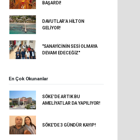
BAŞARDI!
DAVUTLAR’A HİLTON
GELİYOR!
"SANAYİCİNİN SESİ OLMAYA
DEVAM EDECEĞİZ"
En Çok Okunanlar
SÖKE’DE ARTIK BU
AMELİYATLAR DA YAPILIYOR!
SÖKE'DE 3 GÜNDÜR KAYIP!