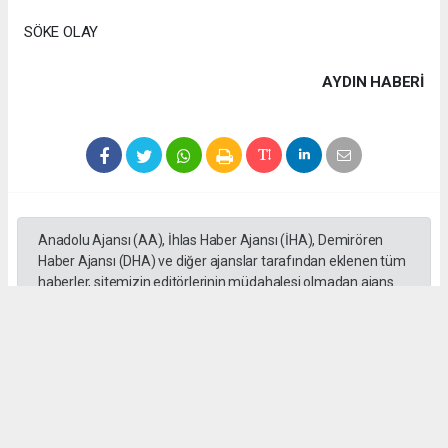
SÖKE OLAY
AYDIN HABERİ
Anadolu Ajansı (AA), İhlas Haber Ajansı (İHA), Demirören
Haber Ajansı (DHA) ve diğer ajanslar tarafından eklenen tüm
haberler, sitemizin editörlerinin müdahalesi olmadan ajans
kanallarından çekilmektedir. Bu haberlerde yer alan hukuki
muhataplar haberi geçen ajanslar olup sitemizin hiç bir
editörü sorumlu tutulamaz...
Okuyucu Yorumları
(0)