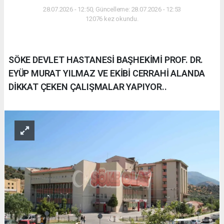
28.07.2026 - 12:50, Güncelleme: 28.07.2026 - 12:53
12076 kez okundu.
SÖKE DEVLET HASTANESİ BAŞHEKİMİ PROF. DR.
EYÜP MURAT YILMAZ VE EKİBİ CERRAHİ ALANDA
DİKKAT ÇEKEN ÇALIŞMALAR YAPIYOR..