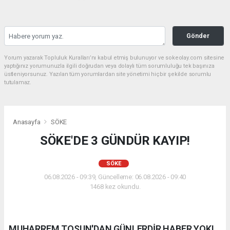
Gönder
Yorum yazarak Topluluk Kuralları’nı kabul etmiş bulunuyor ve sokeolay.com sitesine
yaptığınız yorumunuzla ilgili doğrudan veya dolaylı tüm sorumluluğu tek başınıza
üstleniyorsunuz. Yazılan tüm yorumlardan site yönetimi hiçbir şekilde sorumlu
tutulamaz.
Anasayfa
SÖKE
SÖKE'DE 3 GÜNDÜR KAYIP!
SÖKE
06.08.2026 - 09:39, Güncelleme: 06.08.2026 - 09:40
1468 kez okundu.
MUHARREM TOSUN'DAN GÜNLERDİR HABER YOK!