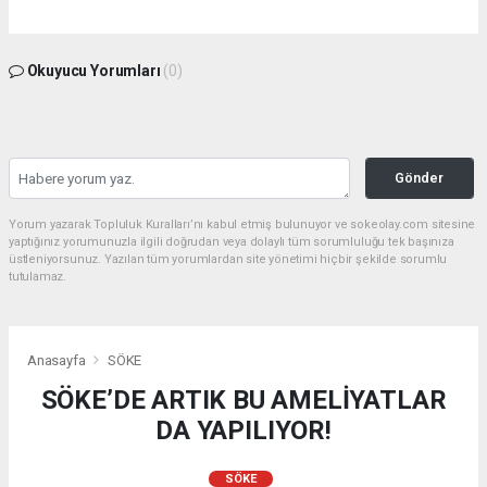
Okuyucu Yorumları
(0)
Gönder
Yorum yazarak Topluluk Kuralları’nı kabul etmiş bulunuyor ve sokeolay.com sitesine
yaptığınız yorumunuzla ilgili doğrudan veya dolaylı tüm sorumluluğu tek başınıza
üstleniyorsunuz. Yazılan tüm yorumlardan site yönetimi hiçbir şekilde sorumlu
tutulamaz.
Anasayfa
SÖKE
SÖKE’DE ARTIK BU AMELİYATLAR
DA YAPILIYOR!
SÖKE