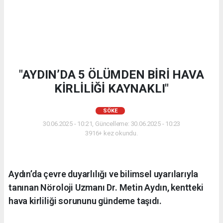
"AYDIN’DA 5 ÖLÜMDEN BİRİ HAVA
KİRLİLİĞİ KAYNAKLI"
SÖKE
30.06.2025 - 10:21, Güncelleme: 30.06.2025 - 10:23
3916+ kez okundu.
Aydın’da çevre duyarlılığı ve bilimsel uyarılarıyla
tanınan Nöroloji Uzmanı Dr. Metin Aydın, kentteki
hava kirliliği sorununu gündeme taşıdı.