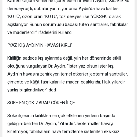
Kalitesi Ölçüm verilerine işaret eden Dr. Metin Aydın, “Sıcaklık 40
dereceyi aştı, sobalar yanmıyor ama Aydın’da hava kalitesi
‘KÖTÜ’, ozon oranı ‘KÖTÜ’, toz seviyesi ise ‘YÜKSEK’ olarak
açıklanıyor. Bunun sorumlusu bacası tüten santraller, fabrikalar
ve madenlerdir” ifadelerini kullandı.
“YAZ KIŞ AYDIN’IN HAVASI KİRLİ”
Kirliliğin sadece kış aylarında değil, yılın her döneminde etkili
olduğunu vurgulayan Dr. Aydın, “İster yaz olsun ister kış,
Aydın’ın havasını zehirleyen temel etkenler jeotermal santraller,
çimento ve kâğıt fabrikaları ile maden ocaklarıdır. Halk yıllardır
yanlış bilgilendiriliyor” dedi.
SÖKE EN ÇOK ZARAR GÖREN İLÇE
Söke ilçesinin kirlilikten en çok etkilenen yerlerin başında
geldiğini belirten Dr. Aydın, “Yıllardır ‘Jeotermaller havayı
kirletmiyor, fabrikaların hava temizleme sistemleri eksiksiz