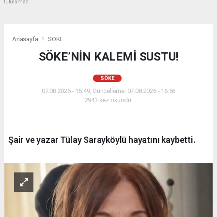
tutulamaz.
Anasayfa
SÖKE
SÖKE’NİN KALEMİ SUSTU!
SÖKE
07.08.2026 - 16:49, Güncelleme: 07.08.2026 - 16:56
2943 kez okundu.
Şair ve yazar Tülay Sarayköylü hayatını kaybetti.