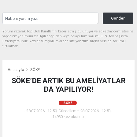
Gönder
Yorum yazarak Topluluk Kuralları’nı kabul etmiş bulunuyor ve sokeolay.com sitesine
yaptığınız yorumunuzla ilgili doğrudan veya dolaylı tüm sorumluluğu tek başınıza
üstleniyorsunuz. Yazılan tüm yorumlardan site yönetimi hiçbir şekilde sorumlu
tutulamaz.
Anasayfa
SÖKE
SÖKE’DE ARTIK BU AMELİYATLAR
DA YAPILIYOR!
SÖKE
28.07.2026 - 12:50, Güncelleme: 28.07.2026 - 12:53
14930 kez okundu.