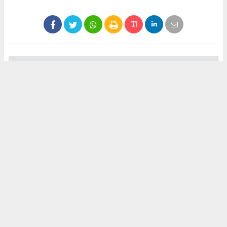
Anadolu Ajansı (AA), İhlas Haber Ajansı (İHA), Demirören
Haber Ajansı (DHA) ve diğer ajanslar tarafından eklenen tüm
haberler, sitemizin editörlerinin müdahalesi olmadan ajans
kanallarından çekilmektedir. Bu haberlerde yer alan hukuki
muhataplar haberi geçen ajanslar olup sitemizin hiç bir
editörü sorumlu tutulamaz...
Okuyucu Yorumları
(0)
Gönder