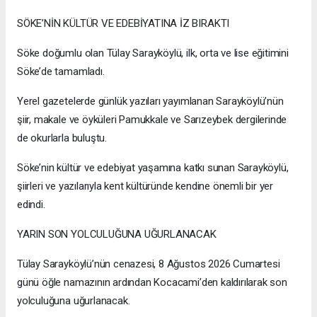
SÖKE’NİN KÜLTÜR VE EDEBİYATINA İZ BIRAKTI
Söke doğumlu olan Tülay Sarayköylü, ilk, orta ve lise eğitimini
Söke’de tamamladı.
Yerel gazetelerde günlük yazıları yayımlanan Sarayköylü’nün
şiir, makale ve öyküleri Pamukkale ve Sarızeybek dergilerinde
de okurlarla buluştu.
Söke’nin kültür ve edebiyat yaşamına katkı sunan Sarayköylü,
şiirleri ve yazılarıyla kent kültüründe kendine önemli bir yer
edindi.
YARIN SON YOLCULUĞUNA UĞURLANACAK
Tülay Sarayköylü’nün cenazesi, 8 Ağustos 2026 Cumartesi
günü öğle namazının ardından Kocacami’den kaldırılarak son
yolculuğuna uğurlanacak.