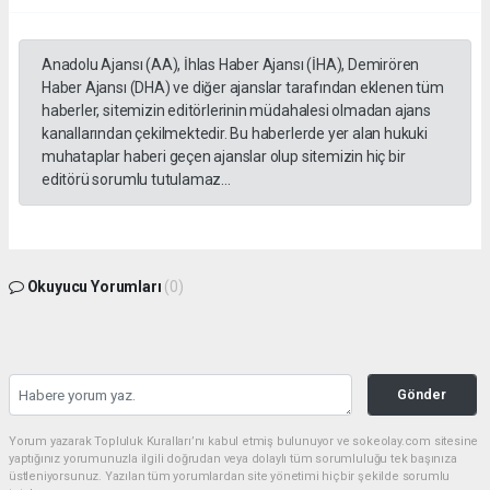
Anadolu Ajansı (AA), İhlas Haber Ajansı (İHA), Demirören
Haber Ajansı (DHA) ve diğer ajanslar tarafından eklenen tüm
haberler, sitemizin editörlerinin müdahalesi olmadan ajans
kanallarından çekilmektedir. Bu haberlerde yer alan hukuki
muhataplar haberi geçen ajanslar olup sitemizin hiç bir
editörü sorumlu tutulamaz...
Okuyucu Yorumları
(0)
Gönder
Yorum yazarak Topluluk Kuralları’nı kabul etmiş bulunuyor ve sokeolay.com sitesine
yaptığınız yorumunuzla ilgili doğrudan veya dolaylı tüm sorumluluğu tek başınıza
üstleniyorsunuz. Yazılan tüm yorumlardan site yönetimi hiçbir şekilde sorumlu