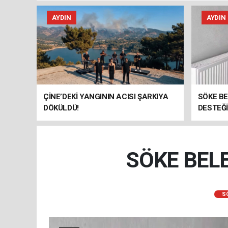
AYDIN
AYDIN
ÇİNE’DEKİ YANGININ ACISI ŞARKIYA
SÖKE B
DÖKÜLDÜ!
DESTEĞİ
SÖKE BEL
S