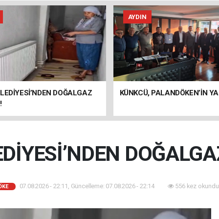
AYDIN
ELEDİYESİ’NDEN DOĞALGAZ
KÜNKCÜ, PALANDÖKEN’İN YA
!
EDİYESİ’NDEN DOĞALGAZ
07.08.2026 - 22:11, Güncelleme: 07.08.2026 - 22:14
556 kez okundu
ÖKE