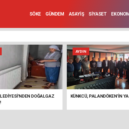
SÖKE
GÜNDEM
ASAYİŞ
SİYASET
EKONOM
AYDIN
ELEDİYESİ’NDEN DOĞALGAZ
KÜNKCÜ, PALANDÖKEN’İN YA
!