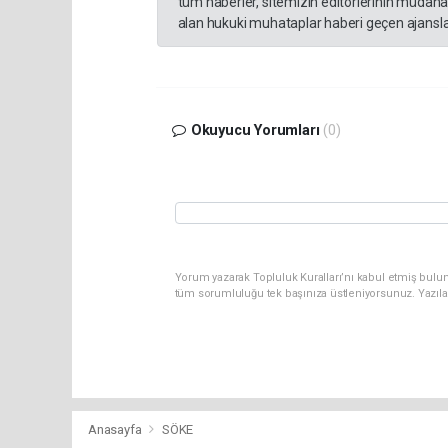
tüm haberler, sitemizin editörlerinin müdaha
alan hukuki muhataplar haberi geçen ajanslar
Okuyucu Yorumları
(0)
Yorum yazarak Topluluk Kuralları’nı kabul etmiş bulun
tüm sorumluluğu tek başınıza üstleniyorsunuz. Yazıla
Anasayfa
SÖKE