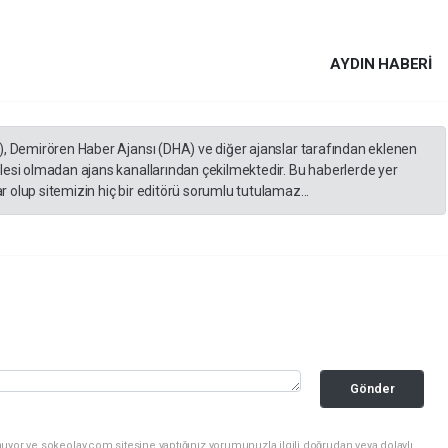
AYDIN HABERİ
), Demirören Haber Ajansı (DHA) ve diğer ajanslar tarafından eklenen
lesi olmadan ajans kanallarından çekilmektedir. Bu haberlerde yer
 olup sitemizin hiç bir editörü sorumlu tutulamaz...
Gönder
uyor ve sokeolay.com sitesine yaptığınız yorumunuzla ilgili doğrudan veya dolaylı