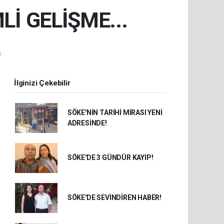
İ GELİŞME...
.
İlginizi Çekebilir
SÖKE'NİN TARİHİ MİRASI YENİ
ADRESİNDE!
SÖKE'DE 3 GÜNDÜR KAYIP!
SÖKE'DE SEVİNDİREN HABER!