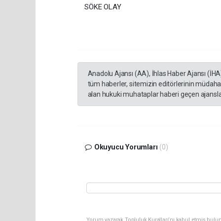
SÖKE OLAY
Anadolu Ajansı (AA), İhlas Haber Ajansı (İHA
tüm haberler, sitemizin editörlerinin müdaha
alan hukuki muhataplar haberi geçen ajanslar
Okuyucu Yorumları
(0)
Yorum yazarak Topluluk Kuralları’nı kabul etmiş bulun