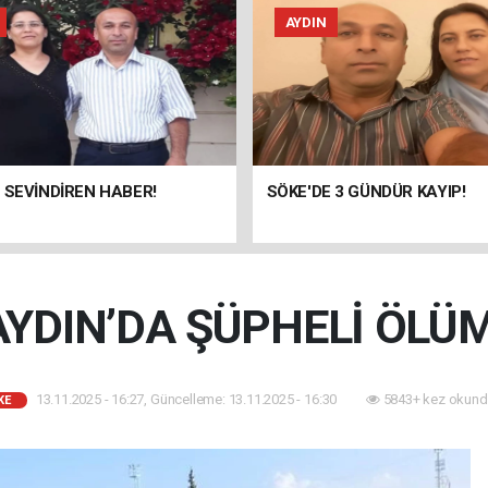
AYDIN
 SEVİNDİREN HABER!
SÖKE'DE 3 GÜNDÜR KAYIP!
AYDIN’DA ŞÜPHELİ ÖLÜM
13.11.2025 - 16:27, Güncelleme: 13.11.2025 - 16:30
5843+ kez okund
KE