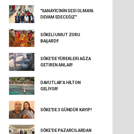
"SANAYİCİNİN SESİ OLMAYA
DEVAM EDECEĞİZ"
SÖKELİ UMUT ZORU
BAŞARDI!
SÖKE'DE YÜREKLERİ AĞZA
GETİREN ANLAR!
DAVUTLAR’A HİLTON
GELİYOR!
SÖKE'DE 3 GÜNDÜR KAYIP!
SÖKE'DE PAZARCILARDAN