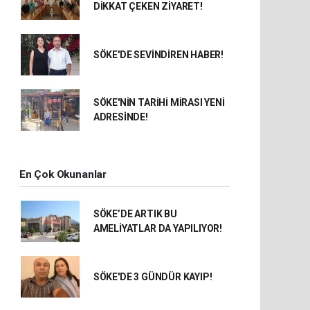
DİKKAT ÇEKEN ZİYARET!
SÖKE'DE SEVİNDİREN HABER!
SÖKE'NİN TARİHİ MİRASI YENİ
ADRESİNDE!
En Çok Okunanlar
SÖKE’DE ARTIK BU
AMELİYATLAR DA YAPILIYOR!
SÖKE'DE 3 GÜNDÜR KAYIP!