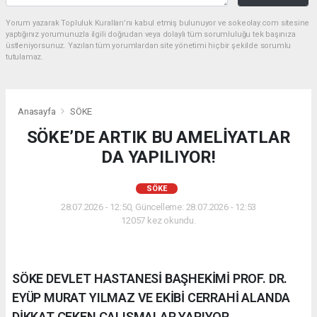
Yorum yazarak Topluluk Kuralları’nı kabul etmiş bulunuyor ve sokeolay.com sitesine
yaptığınız yorumunuzla ilgili doğrudan veya dolaylı tüm sorumluluğu tek başınıza
üstleniyorsunuz. Yazılan tüm yorumlardan site yönetimi hiçbir şekilde sorumlu
tutulamaz.
Anasayfa
SÖKE
SÖKE’DE ARTIK BU AMELİYATLAR
DA YAPILIYOR!
SÖKE
28.07.2026 - 12:50, Güncelleme: 28.07.2026 - 12:53
12057 kez okundu.
SÖKE DEVLET HASTANESİ BAŞHEKİMİ PROF. DR.
EYÜP MURAT YILMAZ VE EKİBİ CERRAHİ ALANDA
DİKKAT ÇEKEN ÇALIŞMALAR YAPIYOR..