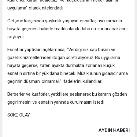
kuaförler, kararı “adaletsiz” ve “küçük esnafı hedef alan bir
uygulama” olarak nitelendirdi.
Gelişme karşısında şaşkınlık yaşayan esnaflar, uygulamanın
hayata geçmesi halinde maddi olarak daha da zorlanacaklarını
söylüyor.
Esnaflar yaptıkları açıklamada, “Verdiğimiz saç bakım ve
güzellik hizmetlerinden doğan ücreti alıyoruz. Bu uygulama
hayata geçerse, zaten ayakta durmakta zorlanan küçük
esnafın sırtına bir yük daha binecek. Müzik ruhun gıdasıdır ama
geçimin düşmanı olmamalı.” ifadelerini kullandılar.
Berberler ve kuaförler, yetkililere seslenerek bu kararın gözden
geçirilmesini ve esnafın yanında durulmasını istedi.
SÖKE OLAY
AYDIN HABERİ