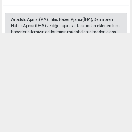
Anadolu Ajansı (AA), İhlas Haber Ajansı (İHA), Demirören
Haber Ajansı (DHA) ve diğer ajanslar tarafından eklenen tüm
haberler, sitemizin editörlerinin müdahalesi olmadan ajans
kanallarından çekilmektedir. Bu haberlerde yer alan hukuki
muhataplar haberi geçen ajanslar olup sitemizin hiç bir
editörü sorumlu tutulamaz...
Okuyucu Yorumları
(0)
Gönder
Yorum yazarak Topluluk Kuralları’nı kabul etmiş bulunuyor ve sokeolay.com sitesine
yaptığınız yorumunuzla ilgili doğrudan veya dolaylı tüm sorumluluğu tek başınıza
üstleniyorsunuz. Yazılan tüm yorumlardan site yönetimi hiçbir şekilde sorumlu
tutulamaz.