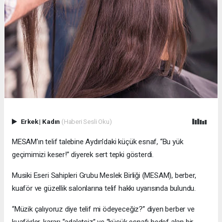
Erkek
|
Kadın
(Haberi Sesli Oku)
MESAM’ın telif talebine Aydın’daki küçük esnaf, “Bu yük
geçimimizi keser!” diyerek sert tepki gösterdi.
Musiki Eseri Sahipleri Grubu Meslek Birliği (MESAM), berber,
kuaför ve güzellik salonlarına telif hakkı uyarısında bulundu.
“Müzik çalıyoruz diye telif mi ödeyeceğiz?” diyen berber ve