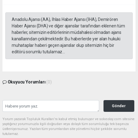
Anadolu Ajansı (AA), İhlas Haber Ajansı (İHA), Demirören
Haber Ajansı (DHA) ve diğer ajanslar tarafından eklenen tüm
haberler, sitemizin editörlerinin müdahalesi olmadan ajans
kanallarından çekilmektedir. Bu haberlerde yer alan hukuki
muhataplar haberi geçen ajanslar olup sitemizin hiç bir
editörü sorumlu tutulamaz...
Okuyucu Yorumları
(0)
Gönder
Yorum yazarak Topluluk Kuralları’nı kabul etmiş bulunuyor ve sokeolay.com sitesine
yaptığınız yorumunuzla ilgili doğrudan veya dolaylı tüm sorumluluğu tek başınıza
üstleniyorsunuz. Yazılan tüm yorumlardan site yönetimi hiçbir şekilde sorumlu
tutulamaz.