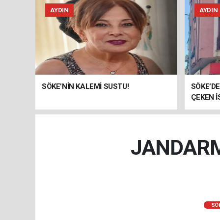
AYDIN
AYDIN
SÖKE’NİN KALEMİ SUSTU!
SÖKE’DE
ÇEKEN İ
JANDARM
SÖ