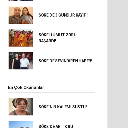
SÖKE'DE 3 GÜNDÜR KAYIP!
SÖKELİ UMUT ZORU
BAŞARDI!
SÖKE'DE SEVİNDİREN HABER!
En Çok Okunanlar
SÖKE’NİN KALEMİ SUSTU!
SÖKE’DE ARTIK BU