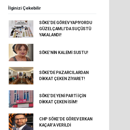
İlginizi Çekebilir
SÖKE’DE GÖREV YAPIYORDU
GÜZELÇAMLI’DA SUÇÜSTÜ
YAKALANDI!
SÖKE’NİN KALEMİ SUSTU!
SÖKE'DE PAZARCILARDAN
DİKKAT ÇEKEN ZİYARET!
SÖKE’DE YENİ PARTİ İÇİN
DİKKAT ÇEKEN İSİM!
CHP SÖKE’DE GÖREV ERKAN
KAÇAR’A VERİLDİ