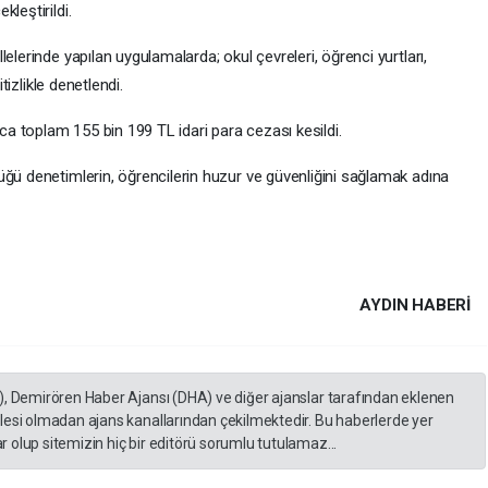
leştirildi.
elerinde yapılan uygulamalarda; okul çevreleri, öğrenci yurtları,
tizlikle denetlendi.
 toplam 155 bin 199 TL idari para cezası kesildi.
üğü denetimlerin, öğrencilerin huzur ve güvenliğini sağlamak adına
AYDIN HABERİ
), Demirören Haber Ajansı (DHA) ve diğer ajanslar tarafından eklenen
lesi olmadan ajans kanallarından çekilmektedir. Bu haberlerde yer
 olup sitemizin hiç bir editörü sorumlu tutulamaz...