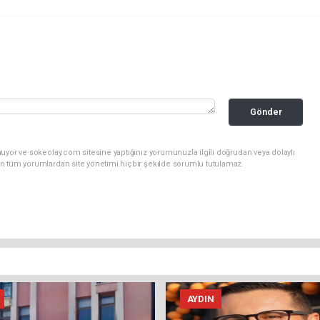
Gönder
uyor ve sokeolay.com sitesine yaptığınız yorumunuzla ilgili doğrudan veya dolaylı
n tüm yorumlardan site yönetimi hiçbir şekilde sorumlu tutulamaz.
AYDIN