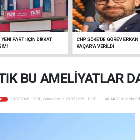
 YENİ PARTİ İÇİN DİKKAT
CHP SÖKE’DE GÖREV ERKAN
SİM!
KAÇAR’A VERİLDİ
TIK BU AMELİYATLAR DA
28.07.2026 - 12:50, Güncelleme: 28.07.2026 - 12:53
14071 kez okund
KE