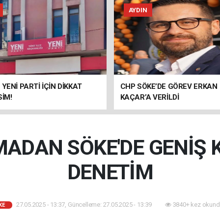
AYDIN
 YENİ PARTİ İÇİN DİKKAT
CHP SÖKE’DE GÖREV ERKAN
SİM!
KAÇAR’A VERİLDİ
ADAN SÖKE'DE GENİŞ 
DENETİM
27.05.2025 - 13:37, Güncelleme: 27.05.2025 - 13:39
3840+ kez okund
KE