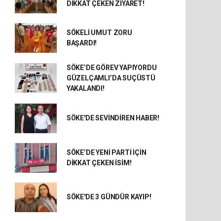
DİKKAT ÇEKEN ZİYARET!
SÖKELİ UMUT ZORU
BAŞARDI!
SÖKE’DE GÖREV YAPIYORDU
GÜZELÇAMLI’DA SUÇÜSTÜ
YAKALANDI!
SÖKE'DE SEVİNDİREN HABER!
SÖKE’DE YENİ PARTİ İÇİN
DİKKAT ÇEKEN İSİM!
SÖKE'DE 3 GÜNDÜR KAYIP!