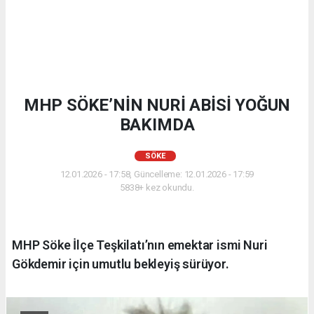
MHP SÖKE’NİN NURİ ABİSİ YOĞUN
BAKIMDA
SÖKE
12.01.2026 - 17:58, Güncelleme: 12.01.2026 - 17:59
5838+ kez okundu.
MHP Söke İlçe Teşkilatı’nın emektar ismi Nuri
Gökdemir için umutlu bekleyiş sürüyor.