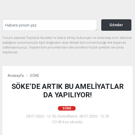
Gönder
Yorum yazarak Topluluk Kuralları’nı kabul etmiş bulunuyor ve sokeolay.com sitesine
yaptığınız yorumunuzla ilgili doğrudan veya dolaylı tüm sorumluluğu tek başınıza
üstleniyorsunuz. Yazılan tüm yorumlardan site yönetimi hiçbir şekilde sorumlu
tutulamaz.
Anasayfa
SÖKE
SÖKE’DE ARTIK BU AMELİYATLAR
DA YAPILIYOR!
SÖKE
28.07.2026 - 12:50, Güncelleme: 28.07.2026 - 12:53
12143 kez okundu.