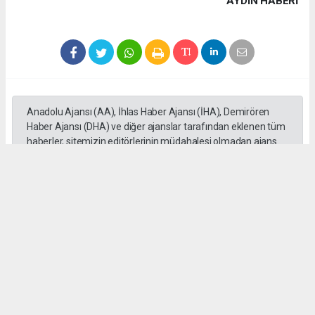
AYDIN HABERİ
Anadolu Ajansı (AA), İhlas Haber Ajansı (İHA), Demirören
Haber Ajansı (DHA) ve diğer ajanslar tarafından eklenen tüm
haberler, sitemizin editörlerinin müdahalesi olmadan ajans
kanallarından çekilmektedir. Bu haberlerde yer alan hukuki
muhataplar haberi geçen ajanslar olup sitemizin hiç bir
editörü sorumlu tutulamaz...
Okuyucu Yorumları
(0)
Gönder