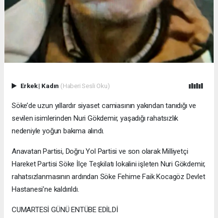
Erkek
|
Kadın
(Haberi Sesli Oku)
Söke’de uzun yıllardır siyaset camiasının yakından tanıdığı ve
sevilen isimlerinden Nuri Gökdemir, yaşadığı rahatsızlık
nedeniyle yoğun bakıma alındı.
Anavatan Partisi, Doğru Yol Partisi ve son olarak Milliyetçi
Hareket Partisi Söke İlçe Teşkilatı lokalini işleten Nuri Gökdemir,
rahatsızlanmasının ardından Söke Fehime Faik Kocagöz Devlet
Hastanesi’ne kaldırıldı.
CUMARTESİ GÜNÜ ENTÜBE EDİLDİ