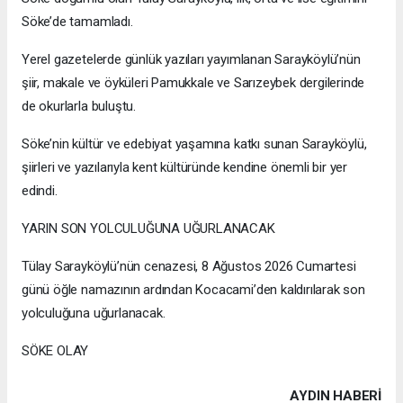
Söke’de tamamladı.
Yerel gazetelerde günlük yazıları yayımlanan Sarayköylü’nün
şiir, makale ve öyküleri Pamukkale ve Sarızeybek dergilerinde
de okurlarla buluştu.
Söke’nin kültür ve edebiyat yaşamına katkı sunan Sarayköylü,
şiirleri ve yazılarıyla kent kültüründe kendine önemli bir yer
edindi.
YARIN SON YOLCULUĞUNA UĞURLANACAK
Tülay Sarayköylü’nün cenazesi, 8 Ağustos 2026 Cumartesi
günü öğle namazının ardından Kocacami’den kaldırılarak son
yolculuğuna uğurlanacak.
SÖKE OLAY
AYDIN HABERİ