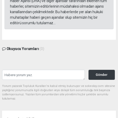
Haber Ajansı (DHA) ve diğer ajanslar tarafından eklenen tüm
haberler, sitemizin editörlerinin müdahalesi olmadan ajans
kanallarından çekilmektedir. Bu haberlerde yer alan hukuki
muhataplar haberi geçen ajanslar olup sitemizin hiç bir
editörü sorumlu tutulamaz...
Okuyucu Yorumları
(0)
Gönder
Yorum yazarak Topluluk Kuralları’nı kabul etmiş bulunuyor ve sokeolay.com sitesine
yaptığınız yorumunuzla ilgili doğrudan veya dolaylı tüm sorumluluğu tek başınıza
üstleniyorsunuz. Yazılan tüm yorumlardan site yönetimi hiçbir şekilde sorumlu
tutulamaz.