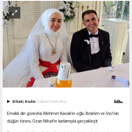
Erkek
|
Kadın
(Haberi Sesli Oku)
Emekli din görevlisi Mehmet Kavak'ın oğlu İbrahim ve İnci’nin
düğün töreni, Ozan Nihat'ın katılımıyla gerçekleşti.