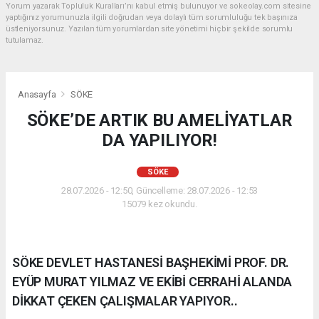
Yorum yazarak Topluluk Kuralları’nı kabul etmiş bulunuyor ve sokeolay.com sitesine
yaptığınız yorumunuzla ilgili doğrudan veya dolaylı tüm sorumluluğu tek başınıza
üstleniyorsunuz. Yazılan tüm yorumlardan site yönetimi hiçbir şekilde sorumlu
tutulamaz.
Anasayfa
SÖKE
SÖKE’DE ARTIK BU AMELİYATLAR
DA YAPILIYOR!
SÖKE
28.07.2026 - 12:50, Güncelleme: 28.07.2026 - 12:53
15079 kez okundu.
SÖKE DEVLET HASTANESİ BAŞHEKİMİ PROF. DR.
EYÜP MURAT YILMAZ VE EKİBİ CERRAHİ ALANDA
DİKKAT ÇEKEN ÇALIŞMALAR YAPIYOR..