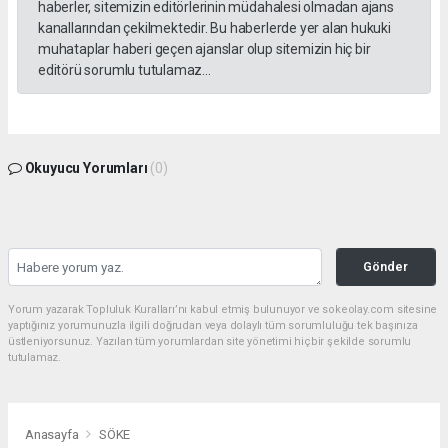
haberler, sitemizin editörlerinin müdahalesi olmadan ajans
kanallarından çekilmektedir. Bu haberlerde yer alan hukuki
muhataplar haberi geçen ajanslar olup sitemizin hiç bir
editörü sorumlu tutulamaz...
Okuyucu Yorumları
(0)
Gönder
Yorum yazarak Topluluk Kuralları’nı kabul etmiş bulunuyor ve sokeolay.com sitesine
yaptığınız yorumunuzla ilgili doğrudan veya dolaylı tüm sorumluluğu tek başınıza
üstleniyorsunuz. Yazılan tüm yorumlardan site yönetimi hiçbir şekilde sorumlu
tutulamaz.
Anasayfa
SÖKE