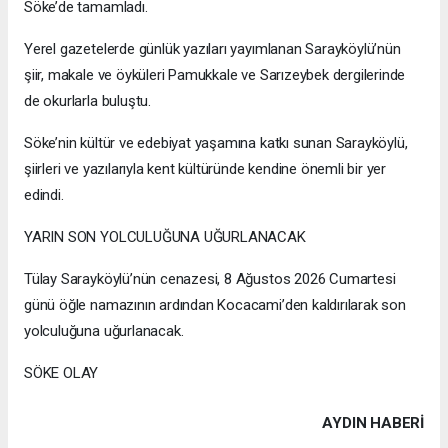
Söke’de tamamladı.
Yerel gazetelerde günlük yazıları yayımlanan Sarayköylü’nün
şiir, makale ve öyküleri Pamukkale ve Sarızeybek dergilerinde
de okurlarla buluştu.
Söke’nin kültür ve edebiyat yaşamına katkı sunan Sarayköylü,
şiirleri ve yazılarıyla kent kültüründe kendine önemli bir yer
edindi.
YARIN SON YOLCULUĞUNA UĞURLANACAK
Tülay Sarayköylü’nün cenazesi, 8 Ağustos 2026 Cumartesi
günü öğle namazının ardından Kocacami’den kaldırılarak son
yolculuğuna uğurlanacak.
SÖKE OLAY
AYDIN HABERİ