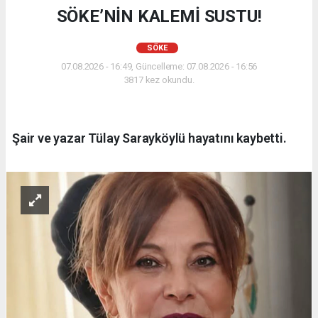
SÖKE’NİN KALEMİ SUSTU!
SÖKE
07.08.2026 - 16:49, Güncelleme: 07.08.2026 - 16:56
3817 kez okundu.
Şair ve yazar Tülay Sarayköylü hayatını kaybetti.