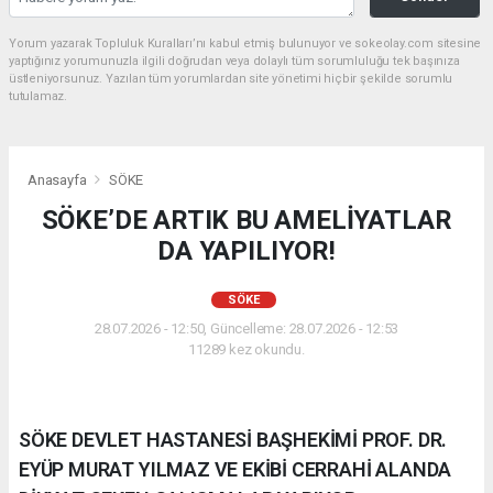
Yorum yazarak Topluluk Kuralları’nı kabul etmiş bulunuyor ve sokeolay.com sitesine
yaptığınız yorumunuzla ilgili doğrudan veya dolaylı tüm sorumluluğu tek başınıza
üstleniyorsunuz. Yazılan tüm yorumlardan site yönetimi hiçbir şekilde sorumlu
tutulamaz.
Anasayfa
SÖKE
SÖKE’DE ARTIK BU AMELİYATLAR
DA YAPILIYOR!
SÖKE
28.07.2026 - 12:50, Güncelleme: 28.07.2026 - 12:53
11289 kez okundu.
SÖKE DEVLET HASTANESİ BAŞHEKİMİ PROF. DR.
EYÜP MURAT YILMAZ VE EKİBİ CERRAHİ ALANDA