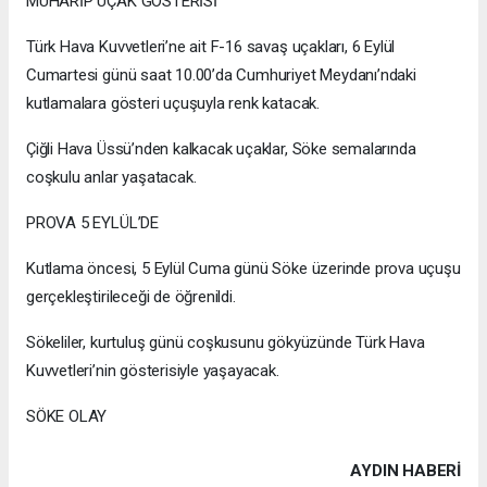
MUHARİP UÇAK GÖSTERİSİ
Türk Hava Kuvvetleri’ne ait F-16 savaş uçakları, 6 Eylül
Cumartesi günü saat 10.00’da Cumhuriyet Meydanı’ndaki
kutlamalara gösteri uçuşuyla renk katacak.
Çiğli Hava Üssü’nden kalkacak uçaklar, Söke semalarında
coşkulu anlar yaşatacak.
PROVA 5 EYLÜL’DE
Kutlama öncesi, 5 Eylül Cuma günü Söke üzerinde prova uçuşu
gerçekleştirileceği de öğrenildi.
Sökeliler, kurtuluş günü coşkusunu gökyüzünde Türk Hava
Kuvvetleri’nin gösterisiyle yaşayacak.
SÖKE OLAY
AYDIN HABERİ