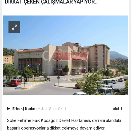
DİKKAT ÇEKEN ÇALIŞMALAR YAPIYOR..
Erkek
|
Kadın
(Haberi Sesli Oku)
Söke Fehime Faik Kocagöz Devlet Hastanesi, cerrahi alandaki
başarılı operasyonlarla dikkat çekmeye devam ediyor.