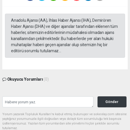
Anadolu Ajansı (AA), İhlas Haber Ajansı (İHA), Demirören
Haber Ajansı (DHA) ve diğer ajanslar tarafından eklenen tüm
haberler, sitemizin editörlerinin müdahalesi olmadan ajans
kanallarından çekilmektedir. Bu haberlerde yer alan hukuki
muhataplar haberi geçen ajanslar olup sitemizin hiç bir
editörü sorumlu tutulamaz...
Okuyucu Yorumları
(0)
Gönder
Yorum yazarak Topluluk Kuralları’nı kabul etmiş bulunuyor ve sokeolay.com sitesine
yaptığınız yorumunuzla ilgili doğrudan veya dolaylı tüm sorumluluğu tek başınıza
üstleniyorsunuz. Yazılan tüm yorumlardan site yönetimi hiçbir şekilde sorumlu
tutulamaz.