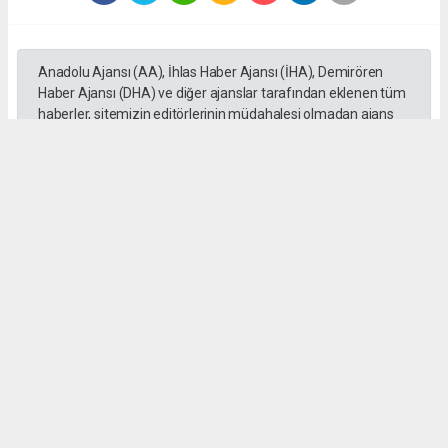
Anadolu Ajansı (AA), İhlas Haber Ajansı (İHA), Demirören
Haber Ajansı (DHA) ve diğer ajanslar tarafından eklenen tüm
haberler, sitemizin editörlerinin müdahalesi olmadan ajans
kanallarından çekilmektedir. Bu haberlerde yer alan hukuki
muhataplar haberi geçen ajanslar olup sitemizin hiç bir
editörü sorumlu tutulamaz...
Okuyucu Yorumları
(0)
Gönder
Yorum yazarak Topluluk Kuralları’nı kabul etmiş bulunuyor ve sokeolay.com sitesine
yaptığınız yorumunuzla ilgili doğrudan veya dolaylı tüm sorumluluğu tek başınıza
üstleniyorsunuz. Yazılan tüm yorumlardan site yönetimi hiçbir şekilde sorumlu
tutulamaz.