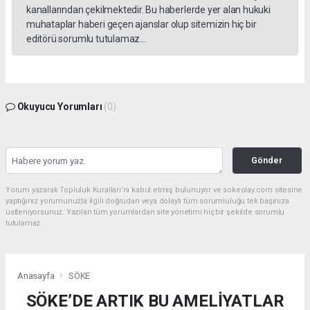
kanallarından çekilmektedir. Bu haberlerde yer alan hukuki
muhataplar haberi geçen ajanslar olup sitemizin hiç bir
editörü sorumlu tutulamaz...
Okuyucu Yorumları
(0)
Gönder
Yorum yazarak Topluluk Kuralları’nı kabul etmiş bulunuyor ve sokeolay.com sitesine
yaptığınız yorumunuzla ilgili doğrudan veya dolaylı tüm sorumluluğu tek başınıza
üstleniyorsunuz. Yazılan tüm yorumlardan site yönetimi hiçbir şekilde sorumlu
tutulamaz.
Anasayfa
SÖKE
SÖKE’DE ARTIK BU AMELİYATLAR