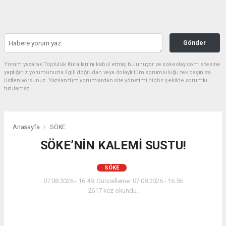
Gönder
Yorum yazarak Topluluk Kuralları’nı kabul etmiş bulunuyor ve sokeolay.com sitesine
yaptığınız yorumunuzla ilgili doğrudan veya dolaylı tüm sorumluluğu tek başınıza
üstleniyorsunuz. Yazılan tüm yorumlardan site yönetimi hiçbir şekilde sorumlu
tutulamaz.
Anasayfa
SÖKE
SÖKE’NİN KALEMİ SUSTU!
SÖKE
07.08.2026 - 16:49, Güncelleme: 07.08.2026 - 16:56
2617 kez okundu.