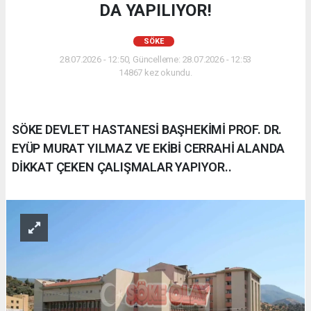
DA YAPILIYOR!
SÖKE
28.07.2026 - 12:50, Güncelleme: 28.07.2026 - 12:53
14867 kez okundu.
SÖKE DEVLET HASTANESİ BAŞHEKİMİ PROF. DR.
EYÜP MURAT YILMAZ VE EKİBİ CERRAHİ ALANDA
DİKKAT ÇEKEN ÇALIŞMALAR YAPIYOR..