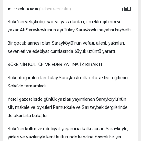
Erkek
|
Kadın
(Haberi Sesli Oku)
Söke’nin yetiştirdiği şair ve yazarlardan, emekli eğitimci ve
yazar Ali Sarayköylü’nün eşi Tülay Sarayköylü hayatını kaybetti.
Bir çocuk annesi olan Sarayköylü’nün vefatı, ailesi, yakınları,
sevenleri ve edebiyat camiasında büyük üzüntü yarattı.
SÖKE’NİN KÜLTÜR VE EDEBİYATINA İZ BIRAKTI
Söke doğumlu olan Tülay Sarayköylü, ilk, orta ve lise eğitimini
Söke’de tamamladı.
Yerel gazetelerde günlük yazıları yayımlanan Sarayköylü’nün
şiir, makale ve öyküleri Pamukkale ve Sarızeybek dergilerinde
de okurlarla buluştu.
Söke’nin kültür ve edebiyat yaşamına katkı sunan Sarayköylü,
şiirleri ve yazılarıyla kent kültüründe kendine önemli bir yer