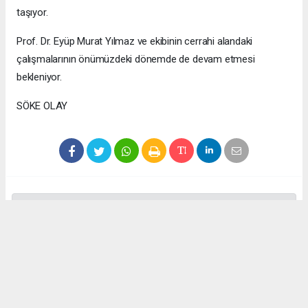
taşıyor.
Prof. Dr. Eyüp Murat Yılmaz ve ekibinin cerrahi alandaki
çalışmalarının önümüzdeki dönemde de devam etmesi
bekleniyor.
SÖKE OLAY
Anadolu Ajansı (AA), İhlas Haber Ajansı (İHA), Demirören
Haber Ajansı (DHA) ve diğer ajanslar tarafından eklenen tüm
haberler, sitemizin editörlerinin müdahalesi olmadan ajans
kanallarından çekilmektedir. Bu haberlerde yer alan hukuki
muhataplar haberi geçen ajanslar olup sitemizin hiç bir
editörü sorumlu tutulamaz...