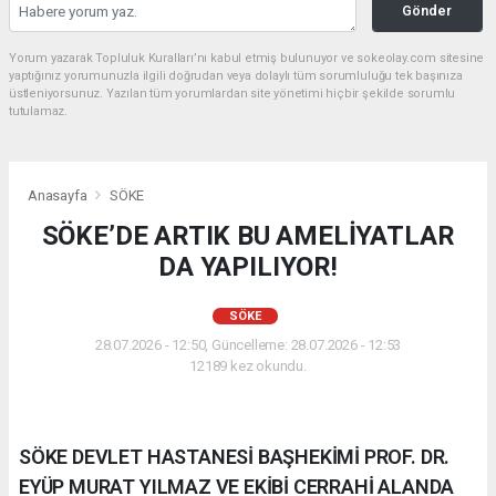
Gönder
Yorum yazarak Topluluk Kuralları’nı kabul etmiş bulunuyor ve sokeolay.com sitesine
yaptığınız yorumunuzla ilgili doğrudan veya dolaylı tüm sorumluluğu tek başınıza
üstleniyorsunuz. Yazılan tüm yorumlardan site yönetimi hiçbir şekilde sorumlu
tutulamaz.
Anasayfa
SÖKE
SÖKE’DE ARTIK BU AMELİYATLAR
DA YAPILIYOR!
SÖKE
28.07.2026 - 12:50, Güncelleme: 28.07.2026 - 12:53
12189 kez okundu.
SÖKE DEVLET HASTANESİ BAŞHEKİMİ PROF. DR.
EYÜP MURAT YILMAZ VE EKİBİ CERRAHİ ALANDA