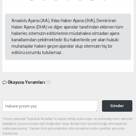
Anadolu Ajansı (AA), İhlas Haber Ajansı (İHA), Demirören
Haber Ajansı (DHA) ve diğer ajanslar tarafından eklenen tüm
haberler, sitemizin editörlerinin müdahalesi olmadan ajans
kanallarından çekilmektedir. Bu haberlerde yer alan hukuki
muhataplar haberi geçen ajanslar olup sitemizin hiç bir
editörü sorumlu tutulamaz...
Okuyucu Yorumları
(0)
Gönder
Yorum yazarak Topluluk Kuralları’nı kabul etmiş bulunuyor ve sokeolay.com sitesine
yaptığınız yorumunuzla ilgili doğrudan veya dolaylı tüm sorumluluğu tek başınıza
üstleniyorsunuz. Yazılan tüm yorumlardan site yönetimi hiçbir şekilde sorumlu
tutulamaz.