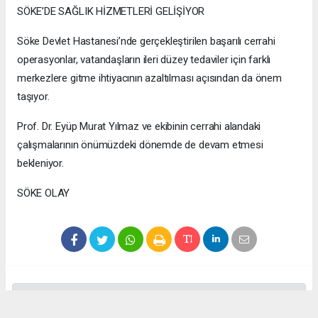
SÖKE’DE SAĞLIK HİZMETLERİ GELİŞİYOR
Söke Devlet Hastanesi’nde gerçekleştirilen başarılı cerrahi
operasyonlar, vatandaşların ileri düzey tedaviler için farklı
merkezlere gitme ihtiyacının azaltılması açısından da önem
taşıyor.
Prof. Dr. Eyüp Murat Yılmaz ve ekibinin cerrahi alandaki
çalışmalarının önümüzdeki dönemde de devam etmesi
bekleniyor.
SÖKE OLAY
Anadolu Ajansı (AA), İhlas Haber Ajansı (İHA), Demirören
Haber Ajansı (DHA) ve diğer ajanslar tarafından eklenen tüm