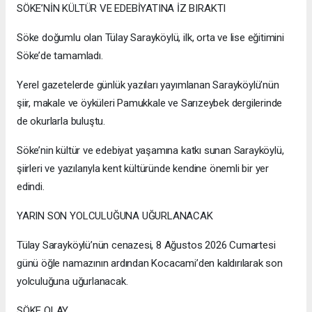
SÖKE’NİN KÜLTÜR VE EDEBİYATINA İZ BIRAKTI
Söke doğumlu olan Tülay Sarayköylü, ilk, orta ve lise eğitimini
Söke’de tamamladı.
Yerel gazetelerde günlük yazıları yayımlanan Sarayköylü’nün
şiir, makale ve öyküleri Pamukkale ve Sarızeybek dergilerinde
de okurlarla buluştu.
Söke’nin kültür ve edebiyat yaşamına katkı sunan Sarayköylü,
şiirleri ve yazılarıyla kent kültüründe kendine önemli bir yer
edindi.
YARIN SON YOLCULUĞUNA UĞURLANACAK
Tülay Sarayköylü’nün cenazesi, 8 Ağustos 2026 Cumartesi
günü öğle namazının ardından Kocacami’den kaldırılarak son
yolculuğuna uğurlanacak.
SÖKE OLAY