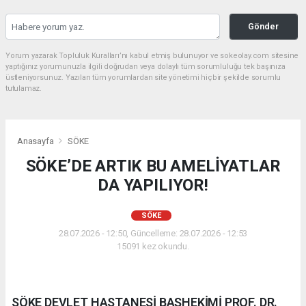
Gönder
Yorum yazarak Topluluk Kuralları’nı kabul etmiş bulunuyor ve sokeolay.com sitesine
yaptığınız yorumunuzla ilgili doğrudan veya dolaylı tüm sorumluluğu tek başınıza
üstleniyorsunuz. Yazılan tüm yorumlardan site yönetimi hiçbir şekilde sorumlu
tutulamaz.
Anasayfa
SÖKE
SÖKE’DE ARTIK BU AMELİYATLAR
DA YAPILIYOR!
SÖKE
28.07.2026 - 12:50, Güncelleme: 28.07.2026 - 12:53
15091 kez okundu.
SÖKE DEVLET HASTANESİ BAŞHEKİMİ PROF. DR.