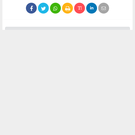
Anadolu Ajansı (AA), İhlas Haber Ajansı (İHA), Demirören
Haber Ajansı (DHA) ve diğer ajanslar tarafından eklenen tüm
haberler, sitemizin editörlerinin müdahalesi olmadan ajans
kanallarından çekilmektedir. Bu haberlerde yer alan hukuki
muhataplar haberi geçen ajanslar olup sitemizin hiç bir
editörü sorumlu tutulamaz...
Okuyucu Yorumları
(0)
Gönder
Yorum yazarak Topluluk Kuralları’nı kabul etmiş bulunuyor ve sokeolay.com sitesine