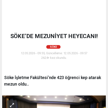
SÖKE’DE MEZUNİYET HEYECANI!
SÖKE
12.05.2026 - 09:55, Güncelleme: 12.05.2026 - 09:57
2624+ kez okundu.
Söke İşletme Fakültesi’nde 423 öğrenci kep atarak
mezun oldu..