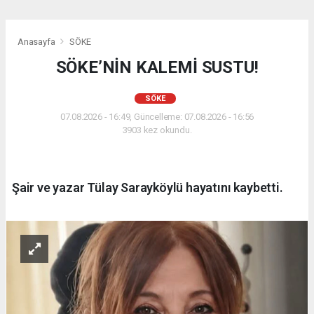
Anasayfa
SÖKE
SÖKE’NİN KALEMİ SUSTU!
SÖKE
07.08.2026 - 16:49, Güncelleme: 07.08.2026 - 16:56
3903 kez okundu.
Şair ve yazar Tülay Sarayköylü hayatını kaybetti.