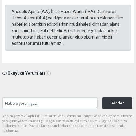
Anadolu Ajansı (AA), İhlas Haber Ajansı (İHA), Demirören
Haber Ajansı (DHA) ve diğer ajanslar tarafından eklenen tüm
haberler, sitemizin editörlerinin müdahalesi olmadan ajans
kanallarından çekilmektedir. Bu haberlerde yer alan hukuki
muhataplar haberi geçen ajanslar olup sitemizin hiç bir
editörü sorumlu tutulamaz...
Okuyucu Yorumları
(0)
Gönder
Yorum yazarak Topluluk Kuralları’nı kabul etmiş bulunuyor ve sokeolay.com sitesine
yaptığınız yorumunuzla ilgili doğrudan veya dolaylı tüm sorumluluğu tek başınıza
üstleniyorsunuz. Yazılan tüm yorumlardan site yönetimi hiçbir şekilde sorumlu
tutulamaz.