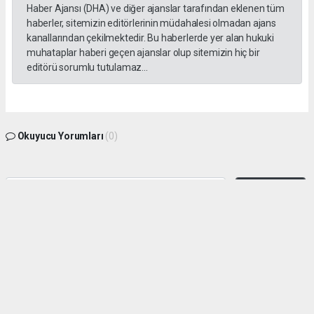
Haber Ajansı (DHA) ve diğer ajanslar tarafından eklenen tüm
haberler, sitemizin editörlerinin müdahalesi olmadan ajans
kanallarından çekilmektedir. Bu haberlerde yer alan hukuki
muhataplar haberi geçen ajanslar olup sitemizin hiç bir
editörü sorumlu tutulamaz...
Okuyucu Yorumları
(0)
Gönder
Yorum yazarak Topluluk Kuralları’nı kabul etmiş bulunuyor ve sokeolay.com sitesine
yaptığınız yorumunuzla ilgili doğrudan veya dolaylı tüm sorumluluğu tek başınıza
üstleniyorsunuz. Yazılan tüm yorumlardan site yönetimi hiçbir şekilde sorumlu
tutulamaz.
Anasayfa
SÖKE