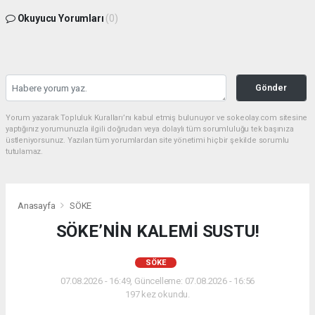
Okuyucu Yorumları
(0)
Gönder
Yorum yazarak Topluluk Kuralları’nı kabul etmiş bulunuyor ve sokeolay.com sitesine
yaptığınız yorumunuzla ilgili doğrudan veya dolaylı tüm sorumluluğu tek başınıza
üstleniyorsunuz. Yazılan tüm yorumlardan site yönetimi hiçbir şekilde sorumlu
tutulamaz.
Anasayfa
SÖKE
SÖKE’NİN KALEMİ SUSTU!
SÖKE
07.08.2026 - 16:49, Güncelleme: 07.08.2026 - 16:56
197 kez okundu.