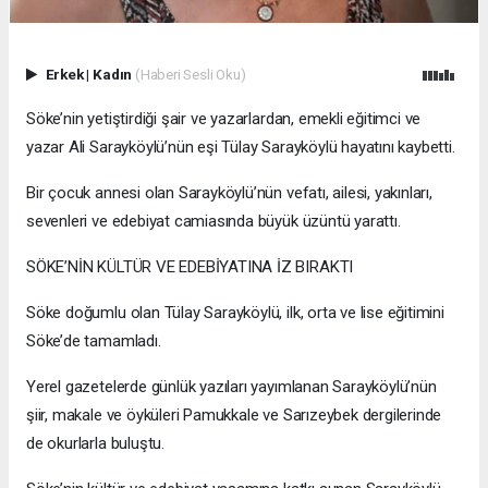
Erkek
|
Kadın
(Haberi Sesli Oku)
Söke’nin yetiştirdiği şair ve yazarlardan, emekli eğitimci ve
yazar Ali Sarayköylü’nün eşi Tülay Sarayköylü hayatını kaybetti.
Bir çocuk annesi olan Sarayköylü’nün vefatı, ailesi, yakınları,
sevenleri ve edebiyat camiasında büyük üzüntü yarattı.
SÖKE’NİN KÜLTÜR VE EDEBİYATINA İZ BIRAKTI
Söke doğumlu olan Tülay Sarayköylü, ilk, orta ve lise eğitimini
Söke’de tamamladı.
Yerel gazetelerde günlük yazıları yayımlanan Sarayköylü’nün
şiir, makale ve öyküleri Pamukkale ve Sarızeybek dergilerinde
de okurlarla buluştu.