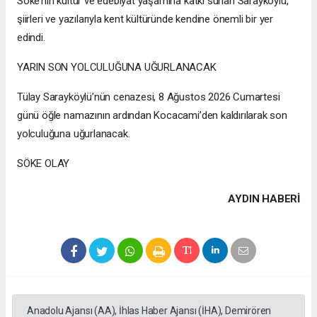
Söke’nin kültür ve edebiyat yaşamına katkı sunan Sarayköylü,
şiirleri ve yazılarıyla kent kültüründe kendine önemli bir yer
edindi.
YARIN SON YOLCULUĞUNA UĞURLANACAK
Tülay Sarayköylü’nün cenazesi, 8 Ağustos 2026 Cumartesi
günü öğle namazının ardından Kocacami’den kaldırılarak son
yolculuğuna uğurlanacak.
SÖKE OLAY
AYDIN HABERİ
Anadolu Ajansı (AA), İhlas Haber Ajansı (İHA), Demirören