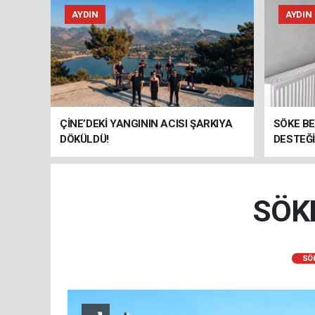
AYDIN
AYDIN
ÇİNE’DEKİ YANGININ ACISI ŞARKIYA
SÖKE B
DÖKÜLDÜ!
DESTEĞİ
SÖK
SÖ