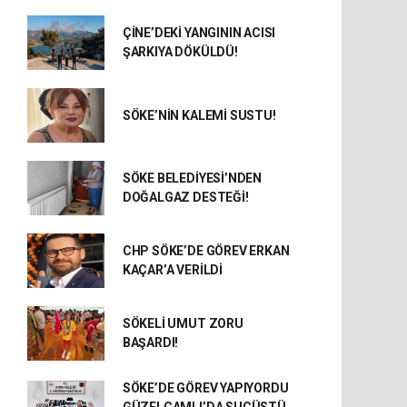
ÇİNE’DEKİ YANGININ ACISI
ŞARKIYA DÖKÜLDÜ!
SÖKE’NİN KALEMİ SUSTU!
SÖKE BELEDİYESİ’NDEN
DOĞALGAZ DESTEĞİ!
CHP SÖKE’DE GÖREV ERKAN
KAÇAR’A VERİLDİ
SÖKELİ UMUT ZORU
BAŞARDI!
SÖKE’DE GÖREV YAPIYORDU