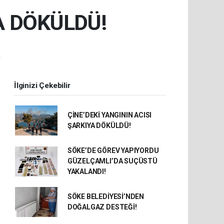
A DÖKÜLDÜ!
.
İlginizi Çekebilir
ÇİNE’DEKİ YANGININ ACISI
ŞARKIYA DÖKÜLDÜ!
SÖKE’DE GÖREV YAPIYORDU
GÜZELÇAMLI’DA SUÇÜSTÜ
YAKALANDI!
SÖKE BELEDİYESİ’NDEN
DOĞALGAZ DESTEĞİ!