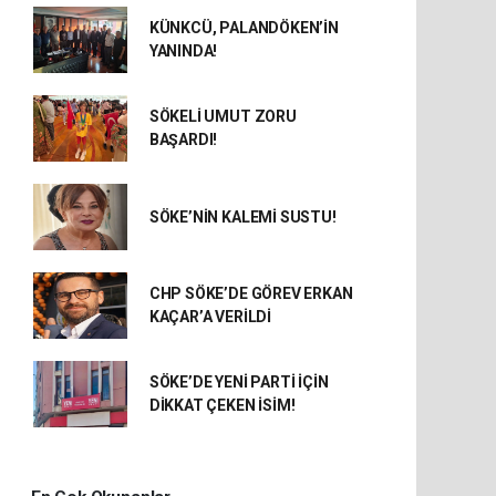
KÜNKCÜ, PALANDÖKEN’İN
YANINDA!
SÖKELİ UMUT ZORU
BAŞARDI!
SÖKE’NİN KALEMİ SUSTU!
CHP SÖKE’DE GÖREV ERKAN
KAÇAR’A VERİLDİ
SÖKE’DE YENİ PARTİ İÇİN
DİKKAT ÇEKEN İSİM!