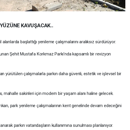
İ YÜZÜNE KAVUŞACAK..
l alanlarda başlattığı yenileme çalışmalarını aralıksız sürdürüyor.
nan Şehit Mustafa Korkmaz Parkı’nda kapsamlı bir revizyon
n yürütülen çalışmalarla parkın daha güvenli, estetik ve işlevsel bir
ı, mahalle sakinleri için modern bir yaşam alanı haline gelecek.
ıkan, park yenileme çalışmalarının kent genelinde devam edeceğini
narak parkın vatandaşların kullanımına sunulması planlanıyor.