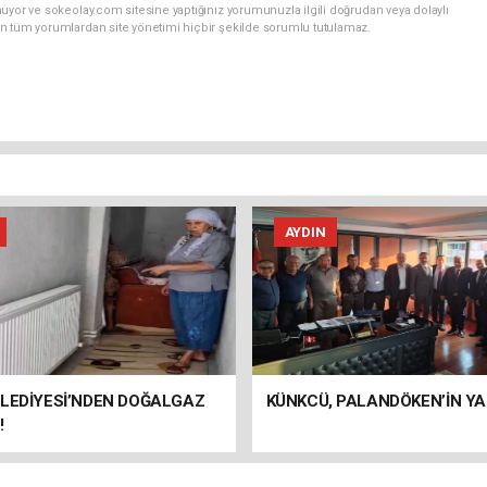
uyor ve sokeolay.com sitesine yaptığınız yorumunuzla ilgili doğrudan veya dolaylı
n tüm yorumlardan site yönetimi hiçbir şekilde sorumlu tutulamaz.
AYDIN
ELEDİYESİ’NDEN DOĞALGAZ
KÜNKCÜ, PALANDÖKEN’İN YA
!