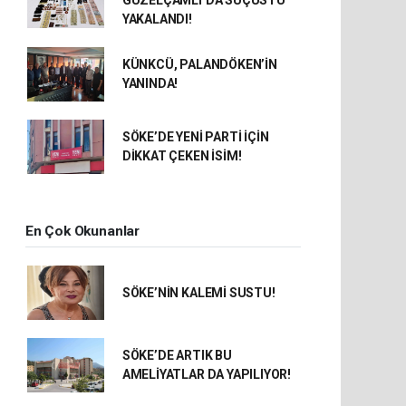
GÜZELÇAMLI’DA SUÇÜSTÜ
YAKALANDI!
KÜNKCÜ, PALANDÖKEN’İN
YANINDA!
SÖKE’DE YENİ PARTİ İÇİN
DİKKAT ÇEKEN İSİM!
En Çok Okunanlar
SÖKE’NİN KALEMİ SUSTU!
SÖKE’DE ARTIK BU
AMELİYATLAR DA YAPILIYOR!