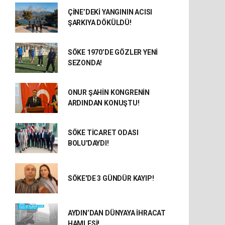
ÇİNE’DEKİ YANGININ ACISI
ŞARKIYA DÖKÜLDÜ!
SÖKE 1970’DE GÖZLER YENİ
SEZONDA!
ONUR ŞAHİN KONGRENİN
ARDINDAN KONUŞTU!
SÖKE TİCARET ODASI
BOLU'DAYDI!
SÖKE'DE 3 GÜNDÜR KAYIP!
AYDIN’DAN DÜNYAYA İHRACAT
HAMLESİ!