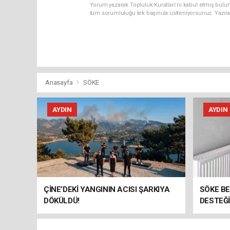
Yorum yazarak Topluluk Kuralları’nı kabul etmiş bulun
tüm sorumluluğu tek başınıza üstleniyorsunuz. Yazıla
Anasayfa
SÖKE
AYDIN
AYDIN
ÇİNE’DEKİ YANGININ ACISI ŞARKIYA
SÖKE B
DÖKÜLDÜ!
DESTEĞİ