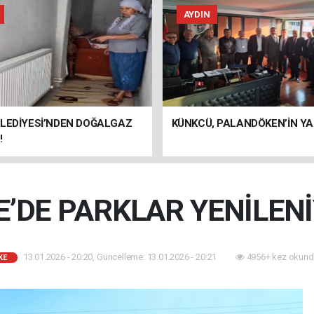
AYDIN
ELEDİYESİ’NDEN DOĞALGAZ
KÜNKCÜ, PALANDÖKEN’İN YA
!
E’DE PARKLAR YENİLENİ
13.01.2026 - 20:20, Güncelleme: 13.01.2026 - 20:21
4956+ kez okund
KE