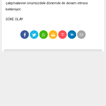
çalışmalarının önümüzdeki dönemde de devam etmesi
bekleniyor.
SÖKE OLAY
Anadolu Ajansı (AA), İhlas Haber Ajansı (İHA), Demirören
Haber Ajansı (DHA) ve diğer ajanslar tarafından eklenen tüm
haberler, sitemizin editörlerinin müdahalesi olmadan ajans
kanallarından çekilmektedir. Bu haberlerde yer alan hukuki
muhataplar haberi geçen ajanslar olup sitemizin hiç bir
editörü sorumlu tutulamaz...
Okuyucu Yorumları
(0)