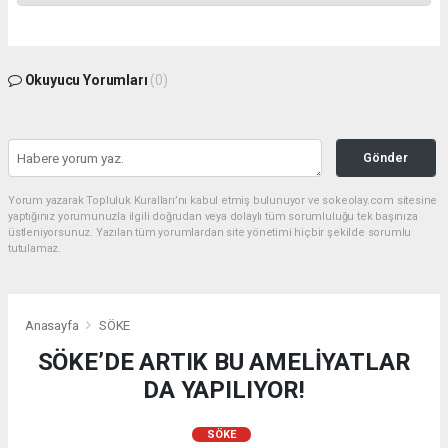
Okuyucu Yorumları
(0)
Gönder
Yorum yazarak Topluluk Kuralları’nı kabul etmiş bulunuyor ve sokeolay.com sitesine
yaptığınız yorumunuzla ilgili doğrudan veya dolaylı tüm sorumluluğu tek başınıza
üstleniyorsunuz. Yazılan tüm yorumlardan site yönetimi hiçbir şekilde sorumlu
tutulamaz.
Anasayfa
SÖKE
SÖKE’DE ARTIK BU AMELİYATLAR
DA YAPILIYOR!
SÖKE