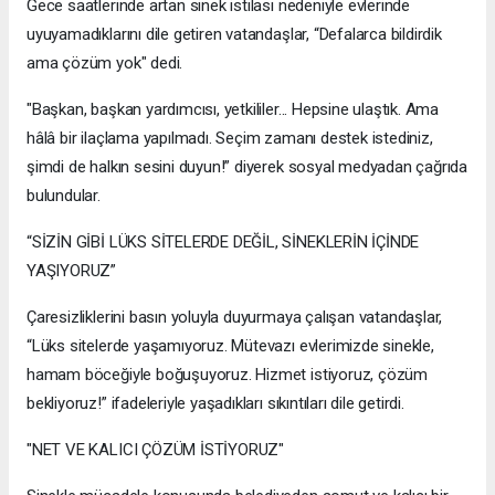
Gece saatlerinde artan sinek istilası nedeniyle evlerinde
uyuyamadıklarını dile getiren vatandaşlar, “Defalarca bildirdik
ama çözüm yok" dedi.
"Başkan, başkan yardımcısı, yetkililer... Hepsine ulaştık. Ama
hâlâ bir ilaçlama yapılmadı. Seçim zamanı destek istediniz,
şimdi de halkın sesini duyun!” diyerek sosyal medyadan çağrıda
bulundular.
“SİZİN GİBİ LÜKS SİTELERDE DEĞİL, SİNEKLERİN İÇİNDE
YAŞIYORUZ”
Çaresizliklerini basın yoluyla duyurmaya çalışan vatandaşlar,
“Lüks sitelerde yaşamıyoruz. Mütevazı evlerimizde sinekle,
hamam böceğiyle boğuşuyoruz. Hizmet istiyoruz, çözüm
bekliyoruz!” ifadeleriyle yaşadıkları sıkıntıları dile getirdi.
"NET VE KALICI ÇÖZÜM İSTİYORUZ"