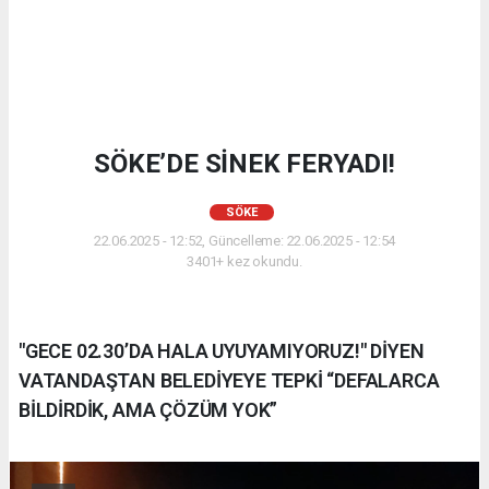
SÖKE’DE SİNEK FERYADI!
SÖKE
22.06.2025 - 12:52, Güncelleme: 22.06.2025 - 12:54
3401+ kez okundu.
"GECE 02.30’DA HALA UYUYAMIYORUZ!" DİYEN
VATANDAŞTAN BELEDİYEYE TEPKİ “DEFALARCA
BİLDİRDİK, AMA ÇÖZÜM YOK”