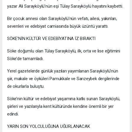
yazar Ali Sarayköylü’nün eşi Tülay Sarayköylü hayatını kaybetti.
Bir çocuk annesi olan Sarayköylü’nün vefatı, ailesi, yakınları,
sevenleri ve edebiyat camiasında büyük üzüntü yarattı.
SÖKE’NİN KÜLTÜR VE EDEBİYATINA İZ BIRAKTI
Söke doğumlu olan Tülay Sarayköylü, ilk, orta ve lise eğitimini
Söke’de tamamladı.
Yerel gazetelerde günlük yazıları yayımlanan Sarayköylü’nün
şiir, makale ve öyküleri Pamukkale ve Sarızeybek dergilerinde
de okurlarla buluştu.
Söke’nin kültür ve edebiyat yaşamına katkı sunan Sarayköylü,
şiirleri ve yazılarıyla kent kültüründe kendine önemli bir yer
edindi.
YARIN SON YOLCULUĞUNA UĞURLANACAK