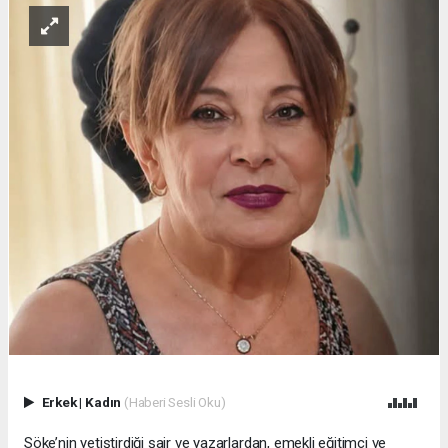
Erkek
|
Kadın
(Haberi Sesli Oku)
Söke’nin yetiştirdiği şair ve yazarlardan, emekli eğitimci ve