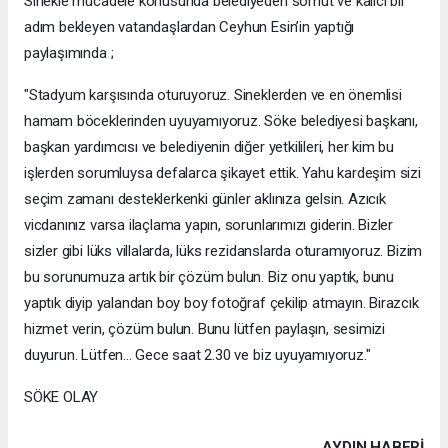
Sinekle mücadele konusunda belediyeden somut ve kalıcı bir
adım bekleyen vatandaşlardan Ceyhun Esin’in yaptığı
paylaşımında ;
"Stadyum karşısında oturuyoruz. Sineklerden ve en önemlisi
hamam böceklerinden uyuyamıyoruz. Söke belediyesi başkanı,
başkan yardımcısı ve belediyenin diğer yetkilileri, her kim bu
işlerden sorumluysa defalarca şikayet ettik. Yahu kardeşim sizi
seçim zamanı desteklerkenki günler aklınıza gelsin. Azıcık
vicdanınız varsa ilaçlama yapın, sorunlarımızı giderin. Bizler
sizler gibi lüks villalarda, lüks rezidanslarda oturamıyoruz. Bizim
bu sorunumuza artık bir çözüm bulun. Biz onu yaptık, bunu
yaptık diyip yalandan boy boy fotoğraf çekilip atmayın. Birazcık
hizmet verin, çözüm bulun. Bunu lütfen paylaşın, sesimizi
duyurun. Lütfen... Gece saat 2.30 ve biz uyuyamıyoruz."
SÖKE OLAY
AYDIN HABERİ