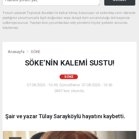
Yorum yazarak Topluluk Kuralları’nı kabul etmiş bulunuyor ve sokeolay.com sitesine
yaptığınız yorumunuzla ilgili doğrudan veya dolaylı tüm sorumluluğu tek başınıza
üstleniyorsunuz. Yazılan tüm yorumlardan site yönetimi hiçbir şekilde sorumlu
tutulamaz.
Anasayfa
SÖKE
SÖKE’NİN KALEMİ SUSTU!
SÖKE
07.08.2026 - 16:49, Güncelleme: 07.08.2026 - 16:56
2847 kez okundu.
Şair ve yazar Tülay Sarayköylü hayatını kaybetti.