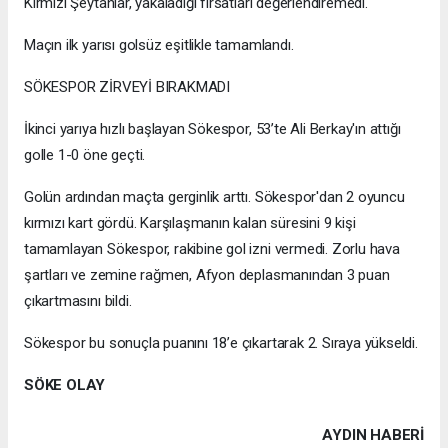
Kırmızı Şeytanlar, yakaladığı fırsatları değerlendiremedi.
Maçın ilk yarısı golsüz eşitlikle tamamlandı.
SÖKESPOR ZİRVEYİ BIRAKMADI
İkinci yarıya hızlı başlayan Sökespor, 53’te Ali Berkay'ın attığı
golle 1-0 öne geçti.
Golün ardından maçta gerginlik arttı. Sökespor'dan 2 oyuncu
kırmızı kart gördü. Karşılaşmanın kalan süresini 9 kişi
tamamlayan Sökespor, rakibine gol izni vermedi. Zorlu hava
şartları ve zemine rağmen, Afyon deplasmanından 3 puan
çıkartmasını bildi.
Sökespor bu sonuçla puanını 18’e çıkartarak 2. Sıraya yükseldi.
SÖKE OLAY
AYDIN HABERİ