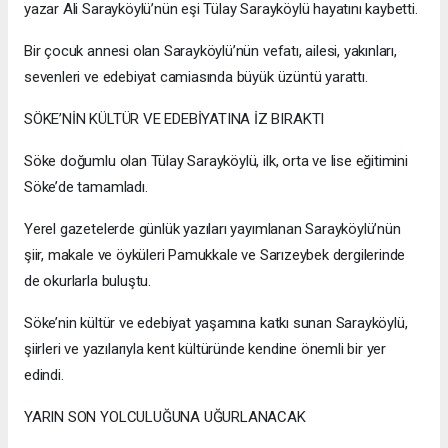
yazar Ali Sarayköylü’nün eşi Tülay Sarayköylü hayatını kaybetti.
Bir çocuk annesi olan Sarayköylü’nün vefatı, ailesi, yakınları,
sevenleri ve edebiyat camiasında büyük üzüntü yarattı.
SÖKE’NİN KÜLTÜR VE EDEBİYATINA İZ BIRAKTI
Söke doğumlu olan Tülay Sarayköylü, ilk, orta ve lise eğitimini
Söke’de tamamladı.
Yerel gazetelerde günlük yazıları yayımlanan Sarayköylü’nün
şiir, makale ve öyküleri Pamukkale ve Sarızeybek dergilerinde
de okurlarla buluştu.
Söke’nin kültür ve edebiyat yaşamına katkı sunan Sarayköylü,
şiirleri ve yazılarıyla kent kültüründe kendine önemli bir yer
edindi.
YARIN SON YOLCULUĞUNA UĞURLANACAK