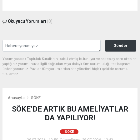
Okuyucu Yorumları
(0)
Gönder
Yorum yazarak Topluluk Kuralları’nı kabul etmiş bulunuyor ve sokeolay.com sitesine
yaptığınız yorumunuzla ilgili doğrudan veya dolaylı tüm sorumluluğu tek başınıza
üstleniyorsunuz. Yazılan tüm yorumlardan site yönetimi hiçbir şekilde sorumlu
tutulamaz.
Anasayfa
SÖKE
SÖKE’DE ARTIK BU AMELİYATLAR
DA YAPILIYOR!
SÖKE
28.07.2026 - 12:50, Güncelleme: 28.07.2026 - 12:53