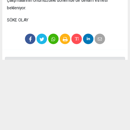
çalışmalarının önümüzdeki dönemde de devam etmesi
bekleniyor.
SÖKE OLAY
Anadolu Ajansı (AA), İhlas Haber Ajansı (İHA), Demirören
Haber Ajansı (DHA) ve diğer ajanslar tarafından eklenen tüm
haberler, sitemizin editörlerinin müdahalesi olmadan ajans
kanallarından çekilmektedir. Bu haberlerde yer alan hukuki
muhataplar haberi geçen ajanslar olup sitemizin hiç bir
editörü sorumlu tutulamaz...
Okuyucu Yorumları
(0)