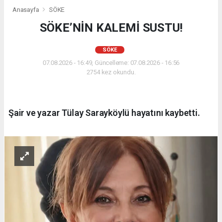
Anasayfa
SÖKE
SÖKE’NİN KALEMİ SUSTU!
SÖKE
07.08.2026 - 16:49, Güncelleme: 07.08.2026 - 16:56
2754 kez okundu.
Şair ve yazar Tülay Sarayköylü hayatını kaybetti.