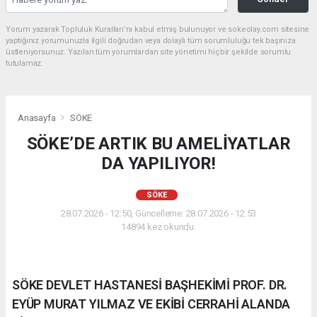
Yorum yazarak Topluluk Kuralları’nı kabul etmiş bulunuyor ve sokeolay.com sitesine
yaptığınız yorumunuzla ilgili doğrudan veya dolaylı tüm sorumluluğu tek başınıza
üstleniyorsunuz. Yazılan tüm yorumlardan site yönetimi hiçbir şekilde sorumlu
tutulamaz.
Anasayfa
SÖKE
SÖKE’DE ARTIK BU AMELİYATLAR
DA YAPILIYOR!
SÖKE
28.07.2026 - 12:50, Güncelleme: 28.07.2026 - 12:53
14894 kez okundu.
SÖKE DEVLET HASTANESİ BAŞHEKİMİ PROF. DR.
EYÜP MURAT YILMAZ VE EKİBİ CERRAHİ ALANDA