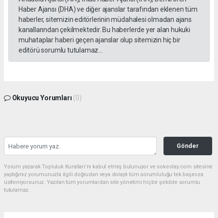
Haber Ajansı (DHA) ve diğer ajanslar tarafından eklenen tüm
haberler, sitemizin editörlerinin müdahalesi olmadan ajans
kanallarından çekilmektedir. Bu haberlerde yer alan hukuki
muhataplar haberi geçen ajanslar olup sitemizin hiç bir
editörü sorumlu tutulamaz...
Okuyucu Yorumları
(0)
Gönder
Yorum yazarak Topluluk Kuralları’nı kabul etmiş bulunuyor ve sokeolay.com sitesine
yaptığınız yorumunuzla ilgili doğrudan veya dolaylı tüm sorumluluğu tek başınıza
üstleniyorsunuz. Yazılan tüm yorumlardan site yönetimi hiçbir şekilde sorumlu
tutulamaz.