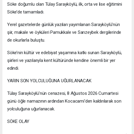
Söke doğumlu olan Tülay Sarayköylü, ilk, orta ve lise eğitimini
Söke’de tamamladı.
Yerel gazetelerde günlük yazıları yayımlanan Sarayköylü’nün
şiir, makale ve öyküleri Pamukkale ve Sarızeybek dergilerinde
de okurlarla buluştu.
Söke’nin kültür ve edebiyat yaşamına katkı sunan Sarayköylü,
şiirleri ve yazılarıyla kent kültüründe kendine önemli bir yer
edindi.
YARIN SON YOLCULUĞUNA UĞURLANACAK
Tülay Sarayköylü’nün cenazesi, 8 Ağustos 2026 Cumartesi
günü öğle namazının ardından Kocacami’den kaldırılarak son
yolculuğuna uğurlanacak.
SÖKE OLAY