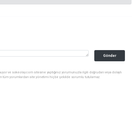
Gönder
uyor ve sokeolay.com sitesine yaptığınız yorumunuzla ilgili doğrudan veya dolaylı
n tüm yorumlardan site yönetimi hiçbir şekilde sorumlu tutulamaz.