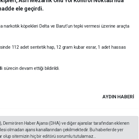
ipleri, Asri Mezarlık Önü Yol Kontrol Noktası'nda
adde ele geçirdi.
a narkotik köpekleri Delta ve Barut'un tepki vermesi üzerine araçta
isinde 112 adet sentetik hap, 12 gram kubar esrar, 1 adet hassas
li sürecin devam ettiği bildirildi.
AYDIN HABERİ
), Demirören Haber Ajansı (DHA) ve diğer ajanslar tarafından eklenen
lesi olmadan ajans kanallarından çekilmektedir. Bu haberlerde yer
 olup sitemizin hiç bir editörü sorumlu tutulamaz...