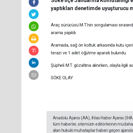
Söke İlçe Jandarma Komutanlığı ek
yaptıkları denetimde uyuşturucu m
Araç sürücüsü M.T.'nin sorgulaması sırasınd
arama yapıldı.
Aramada, sağ ön koltuk arkasında kutu içer
terazi ve 1 adet öğütme aparatı bulundu.
Şüpheli M.T. gözaltına alınırken, olayla ilgili ad
SÖKE OLAY
Anadolu Ajansı (AA), İhlas Haber Ajansı (İHA
tüm haberler, sitemizin editörlerinin müdaha
alan hukuki muhataplar haberi geçen ajanslar