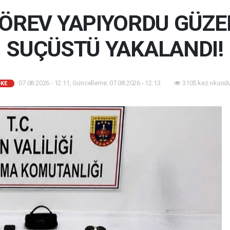
GÖREV YAPIYORDU GÜZE
SUÇÜSTÜ YAKALANDI!
07.08.2026 - 12:11, Güncelleme: 07.08.2026 - 12:13
3105 kez okundu
KE