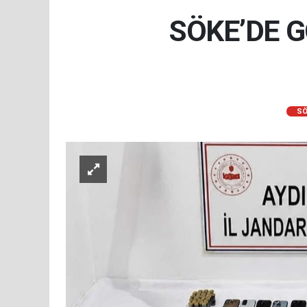
SÖKE’DE 
SÖ