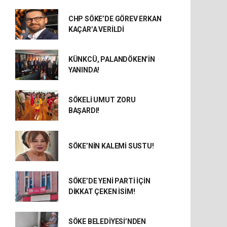
CHP SÖKE’DE GÖREV ERKAN
KAÇAR’A VERİLDİ
KÜNKCÜ, PALANDÖKEN’İN
YANINDA!
SÖKELİ UMUT ZORU
BAŞARDI!
SÖKE’NİN KALEMİ SUSTU!
SÖKE’DE YENİ PARTİ İÇİN
DİKKAT ÇEKEN İSİM!
SÖKE BELEDİYESİ’NDEN