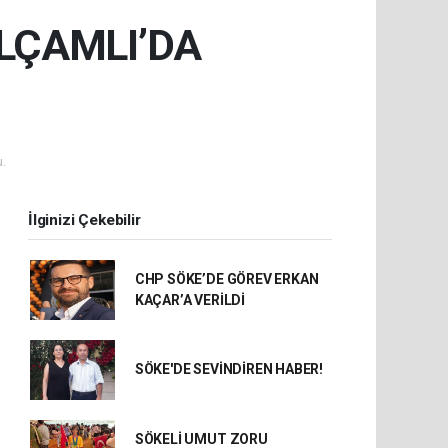
LÇAMLI’DA
.
İlginizi Çekebilir
CHP SÖKE’DE GÖREV ERKAN
KAÇAR’A VERİLDİ
SÖKE'DE SEVİNDİREN HABER!
SÖKELİ UMUT ZORU