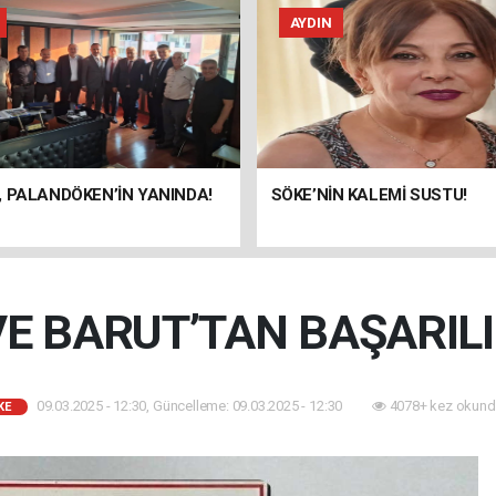
AYDIN
 PALANDÖKEN’İN YANINDA!
SÖKE’NİN KALEMİ SUSTU!
E BARUT’TAN BAŞARILI 
09.03.2025 - 12:30, Güncelleme: 09.03.2025 - 12:30
4078+ kez okund
KE