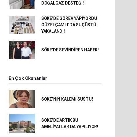
DOĞALGAZ DESTEĞİ!
SÖKE’DE GÖREV YAPIYORDU
GÜZELÇAMLI’DA SUÇÜSTÜ
YAKALANDI!
SÖKE'DE SEVİNDİREN HABER!
En Çok Okunanlar
SÖKE’NİN KALEMİ SUSTU!
SÖKE’DE ARTIK BU
AMELİYATLAR DA YAPILIYOR!