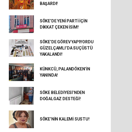
BAŞARDI!
SÖKE’DE YENİ PARTİ İÇİN
DİKKAT ÇEKEN İSİM!
SÖKE’DE GÖREV YAPIYORDU
GÜZELÇAMLI’DA SUÇÜSTÜ
YAKALANDI!
KÜNKCÜ, PALANDÖKEN’İN
YANINDA!
SÖKE BELEDİYESİ’NDEN
DOĞALGAZ DESTEĞİ!
SÖKE’NİN KALEMİ SUSTU!