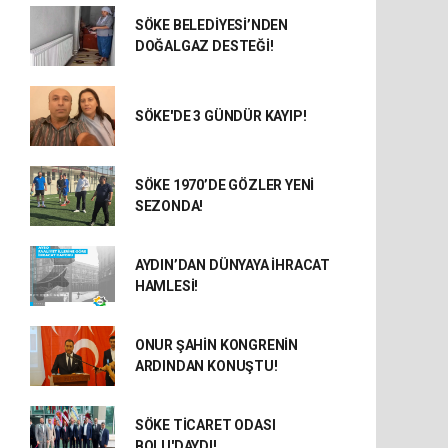
SÖKE BELEDİYESİ’NDEN
DOĞALGAZ DESTEĞİ!
SÖKE'DE 3 GÜNDÜR KAYIP!
SÖKE 1970’DE GÖZLER YENİ
SEZONDA!
AYDIN’DAN DÜNYAYA İHRACAT
HAMLESİ!
ONUR ŞAHİN KONGRENİN
ARDINDAN KONUŞTU!
SÖKE TİCARET ODASI
BOLU'DAYDI!