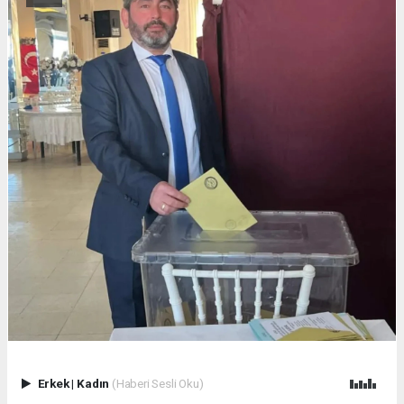
Erkek
|
Kadın
(Haberi Sesli Oku)