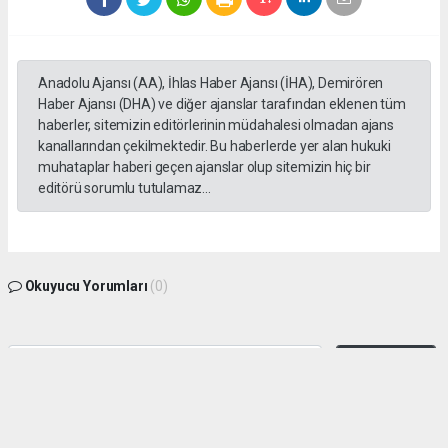
Anadolu Ajansı (AA), İhlas Haber Ajansı (İHA), Demirören
Haber Ajansı (DHA) ve diğer ajanslar tarafından eklenen tüm
haberler, sitemizin editörlerinin müdahalesi olmadan ajans
kanallarından çekilmektedir. Bu haberlerde yer alan hukuki
muhataplar haberi geçen ajanslar olup sitemizin hiç bir
editörü sorumlu tutulamaz...
Okuyucu Yorumları
(0)
Gönder
Yorum yazarak Topluluk Kuralları’nı kabul etmiş bulunuyor ve sokeolay.com sitesine
yaptığınız yorumunuzla ilgili doğrudan veya dolaylı tüm sorumluluğu tek başınıza
üstleniyorsunuz. Yazılan tüm yorumlardan site yönetimi hiçbir şekilde sorumlu