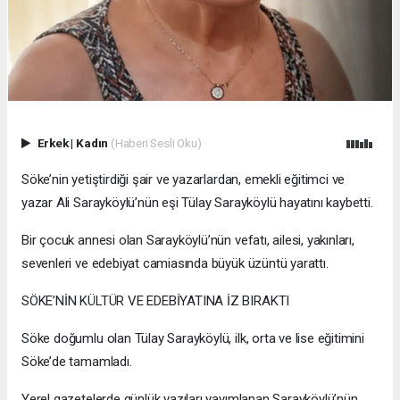
Erkek
|
Kadın
(Haberi Sesli Oku)
Söke’nin yetiştirdiği şair ve yazarlardan, emekli eğitimci ve
yazar Ali Sarayköylü’nün eşi Tülay Sarayköylü hayatını kaybetti.
Bir çocuk annesi olan Sarayköylü’nün vefatı, ailesi, yakınları,
sevenleri ve edebiyat camiasında büyük üzüntü yarattı.
SÖKE’NİN KÜLTÜR VE EDEBİYATINA İZ BIRAKTI
Söke doğumlu olan Tülay Sarayköylü, ilk, orta ve lise eğitimini
Söke’de tamamladı.
Yerel gazetelerde günlük yazıları yayımlanan Sarayköylü’nün