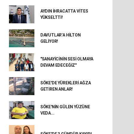
AYDIN İHRACATTA VİTES
YÜKSELTTİ!
DAVUTLAR’A HİLTON
GELİYOR!
"SANAYİCİNİN SESİ OLMAYA
DEVAM EDECEĞİZ"
SÖKE'DE YÜREKLERİ AĞZA
GETİREN ANLAR!
SÖKE'NİN GÜLEN YÜZÜNE
VEDA...
SÖKE'DE 3 GÜNDÜR KAYIP!