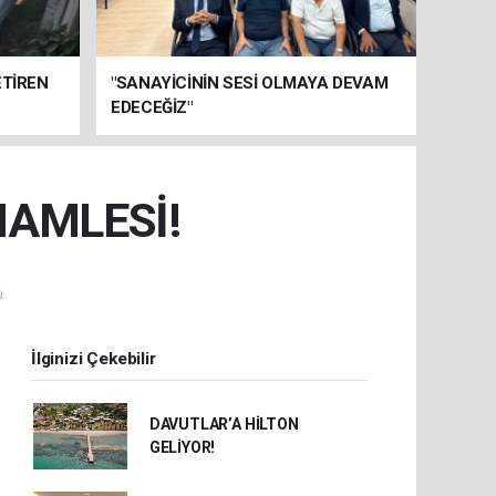
ETİREN
"SANAYİCİNİN SESİ OLMAYA DEVAM
EDECEĞİZ"
HAMLESİ!
.
İlginizi Çekebilir
DAVUTLAR’A HİLTON
GELİYOR!