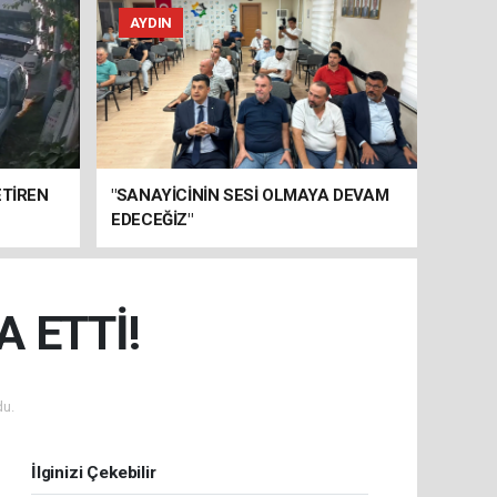
AYDIN
ETİREN
"SANAYİCİNİN SESİ OLMAYA DEVAM
EDECEĞİZ"
 ETTİ!
u.
İlginizi Çekebilir