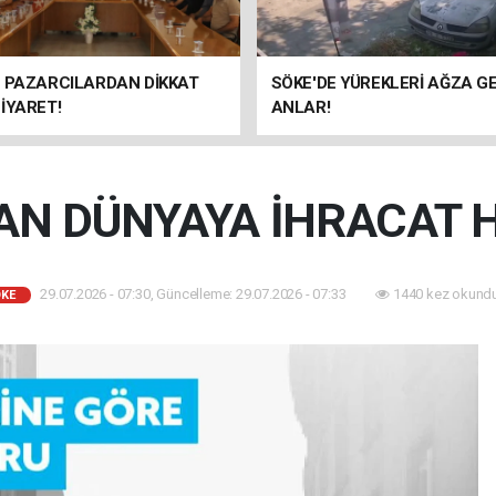
E PAZARCILARDAN DİKKAT
SÖKE'DE YÜREKLERİ AĞZA G
İYARET!
ANLAR!
AN DÜNYAYA İHRACAT 
29.07.2026 - 07:30, Güncelleme: 29.07.2026 - 07:33
1440 kez okundu
KE