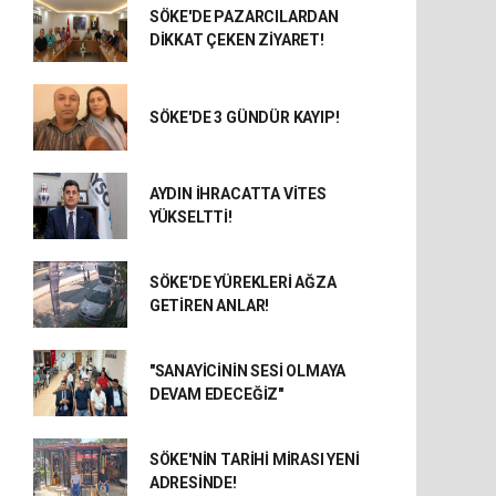
SÖKE'DE PAZARCILARDAN
DİKKAT ÇEKEN ZİYARET!
SÖKE'DE 3 GÜNDÜR KAYIP!
AYDIN İHRACATTA VİTES
YÜKSELTTİ!
SÖKE'DE YÜREKLERİ AĞZA
GETİREN ANLAR!
"SANAYİCİNİN SESİ OLMAYA
DEVAM EDECEĞİZ"
SÖKE'NİN TARİHİ MİRASI YENİ
ADRESİNDE!