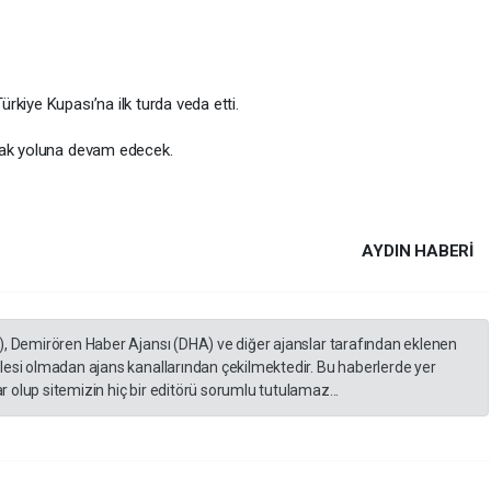
kiye Kupası’na ilk turda veda etti.
rak yoluna devam edecek.
AYDIN HABERİ
), Demirören Haber Ajansı (DHA) ve diğer ajanslar tarafından eklenen
lesi olmadan ajans kanallarından çekilmektedir. Bu haberlerde yer
 olup sitemizin hiç bir editörü sorumlu tutulamaz...