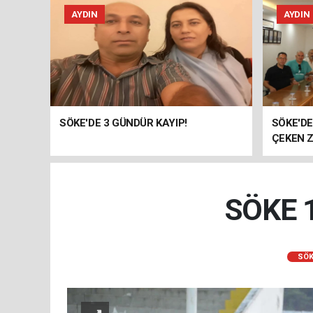
AYDIN
AYDIN
SÖKE'DE 3 GÜNDÜR KAYIP!
SÖKE'D
ÇEKEN Z
SÖKE 
SÖK