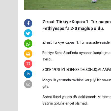
Ziraat Türkiye Kupası 1. Tur maç
Fethiyespor’a 2-0 mağlup oldu.
Ziraat Türkiye Kupası 1. Tur mücadelesind
Fethiye Şehir Stadı’nda oynanan karşılaşmad
ayrıldı.
SÖKE 1970 İYİ DİRENSE DE SONUÇ ALAMA
Maçın ilk yarısında rakibine karşı iyi bir 
gitti.
Ancak ikinci yarının 48. dakikasında Muhamm
Satır’ın golüne engel olamadı.