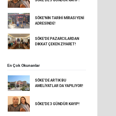
SÖKE'NİN TARİHİ MİRASI YENİ
ADRESİNDE!
SÖKE'DE PAZARCILARDAN
DİKKAT ÇEKEN ZİYARET!
En Çok Okunanlar
SÖKE’DE ARTIK BU
AMELİYATLAR DA YAPILIYOR!
SÖKE'DE 3 GÜNDÜR KAYIP!