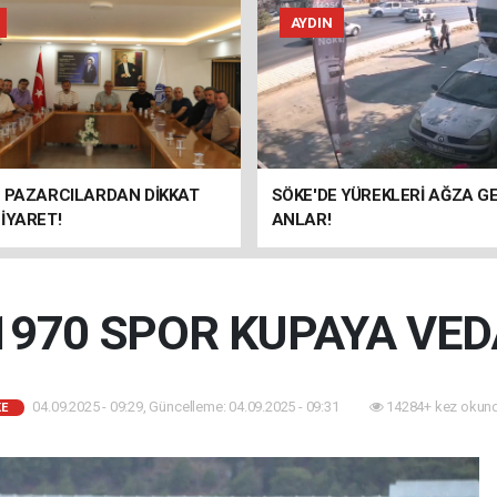
AYDIN
E PAZARCILARDAN DİKKAT
SÖKE'DE YÜREKLERİ AĞZA G
İYARET!
ANLAR!
1970 SPOR KUPAYA VEDA
04.09.2025 - 09:29, Güncelleme: 04.09.2025 - 09:31
14284+ kez okund
E