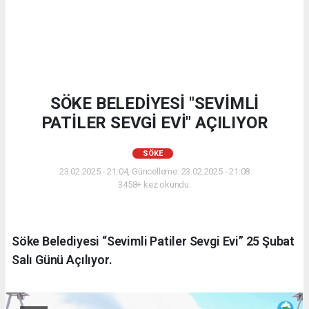
SÖKE BELEDİYESİ "SEVİMLİ
PATİLER SEVGİ EVİ" AÇILIYOR
SÖKE
23.02.2025 - 21:04, Güncelleme: 23.02.2025 - 21:08
3458+ kez okundu.
Söke Belediyesi “Sevimli Patiler Sevgi Evi” 25 Şubat
Salı Günü Açılıyor.