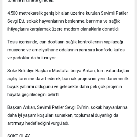
törenle hizmete girecek.
4.500 metrekarelik geniş bir alan üzerine kurulan Sevimli Patiler
Sevgi Evi, sokak hayvanlarının beslenme, barınma ve sağlık
ihtiyaçlarını karşılamak üzere modern olanaklarla donatıldı.
Tesis içerisinde, can dostların sağlık kontrollerinin yapılacağı
muayene ve ameliyathane odalarının yanı sıra konforlu kafes
ve padoklar da bulunuyor.
Söke Belediye Başkanı Mustafa İberya Arıkan, tüm vatandaşları
açılış törenine davet ederek, barınak projesinin yeni dönemin ilk
büyük yatırımı olduğunu ve gelecekte daha pek çok projenin
hayata geçirileceğini belirtti.
Başkan Arıkan, Sevimli Patiler Sevgi Evi'nin, sokak hayvanlarına
daha iyi yaşam koşulları sunarken, toplumsal duyarlılığı da
artırmayı hedeflediğini vurguladı.
SÖKE OLAY