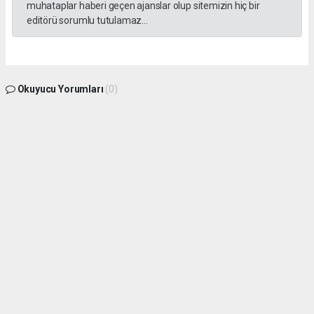
muhataplar haberi geçen ajanslar olup sitemizin hiç bir
editörü sorumlu tutulamaz...
Okuyucu Yorumları
(0)
Gönder
Yorum yazarak Topluluk Kuralları’nı kabul etmiş bulunuyor ve sokeolay.com sitesine
yaptığınız yorumunuzla ilgili doğrudan veya dolaylı tüm sorumluluğu tek başınıza
üstleniyorsunuz. Yazılan tüm yorumlardan site yönetimi hiçbir şekilde sorumlu
tutulamaz.
haber paketi
haber scripti
haber yazılımı
Tüm hakları saklı tutulmaktadır.Copyright 2026©