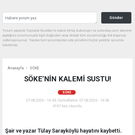
Gönder
Yorum yazarak Topluluk Kuralları’nı kabul etmiş bulunuyor ve sokeolay.com sitesine
yaptığınız yorumunuzla ilgili doğrudan veya dolaylı tüm sorumluluğu tek başınıza
üstleniyorsunuz. Yazılan tüm yorumlardan site yönetimi hiçbir şekilde sorumlu
tutulamaz.
Anasayfa
SÖKE
SÖKE’NİN KALEMİ SUSTU!
SÖKE
07.08.2026 - 16:49, Güncelleme: 07.08.2026 - 16:56
4197 kez okundu.
Şair ve yazar Tülay Sarayköylü hayatını kaybetti.