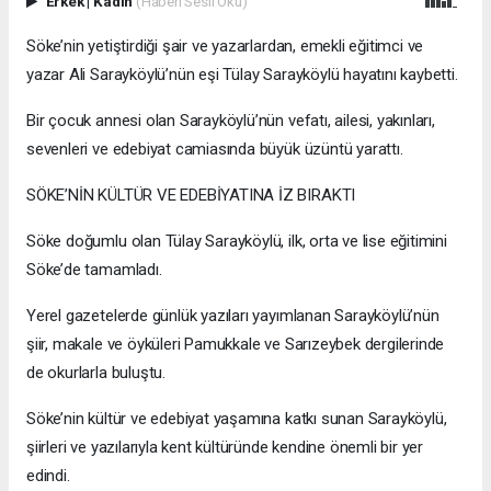
Erkek
|
Kadın
(Haberi Sesli Oku)
Söke’nin yetiştirdiği şair ve yazarlardan, emekli eğitimci ve
yazar Ali Sarayköylü’nün eşi Tülay Sarayköylü hayatını kaybetti.
Bir çocuk annesi olan Sarayköylü’nün vefatı, ailesi, yakınları,
sevenleri ve edebiyat camiasında büyük üzüntü yarattı.
SÖKE’NİN KÜLTÜR VE EDEBİYATINA İZ BIRAKTI
Söke doğumlu olan Tülay Sarayköylü, ilk, orta ve lise eğitimini
Söke’de tamamladı.
Yerel gazetelerde günlük yazıları yayımlanan Sarayköylü’nün
şiir, makale ve öyküleri Pamukkale ve Sarızeybek dergilerinde
de okurlarla buluştu.
Söke’nin kültür ve edebiyat yaşamına katkı sunan Sarayköylü,
şiirleri ve yazılarıyla kent kültüründe kendine önemli bir yer
edindi.