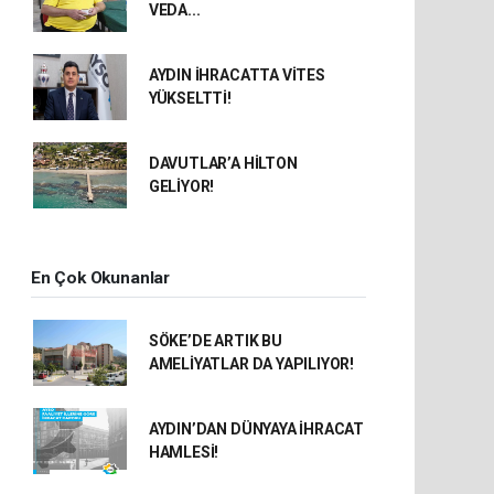
VEDA...
AYDIN İHRACATTA VİTES
YÜKSELTTİ!
DAVUTLAR’A HİLTON
GELİYOR!
En Çok Okunanlar
SÖKE’DE ARTIK BU
AMELİYATLAR DA YAPILIYOR!
AYDIN’DAN DÜNYAYA İHRACAT
HAMLESİ!