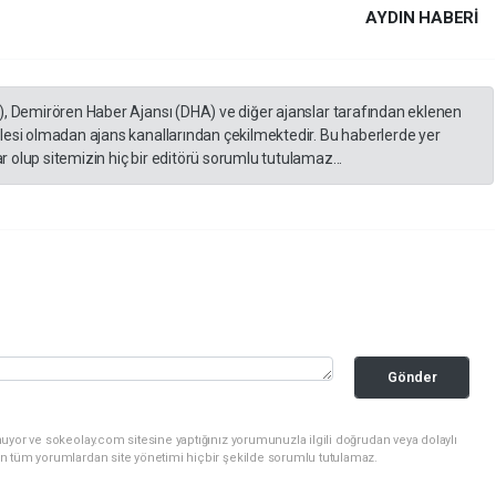
AYDIN HABERİ
), Demirören Haber Ajansı (DHA) ve diğer ajanslar tarafından eklenen
lesi olmadan ajans kanallarından çekilmektedir. Bu haberlerde yer
 olup sitemizin hiç bir editörü sorumlu tutulamaz...
Gönder
uyor ve sokeolay.com sitesine yaptığınız yorumunuzla ilgili doğrudan veya dolaylı
n tüm yorumlardan site yönetimi hiçbir şekilde sorumlu tutulamaz.