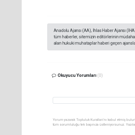
Anadolu Ajansı (AA), İhlas Haber Ajansı (İHA
tüm haberler, sitemizin editörlerinin müdaha
alan hukuki muhataplar haberi geçen ajanslar
Okuyucu Yorumları
(0)
Yorum yazarak Topluluk Kuralları’nı kabul etmiş bulun
tüm sorumluluğu tek başınıza üstleniyorsunuz. Yazıla