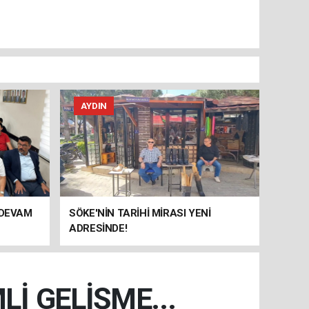
AYDIN
 DEVAM
SÖKE'NİN TARİHİ MİRASI YENİ
ADRESİNDE!
İ GELİŞME...