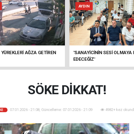
AYDIN
 YÜREKLERİ AĞZA GETİREN
"SANAYİCİNİN SESİ OLMAYA
EDECEĞİZ"
SÖKE DİKKAT!
07.01.2026 - 21:08, Güncelleme: 07.01.2026 - 21:09
4982+ kez okund
KE