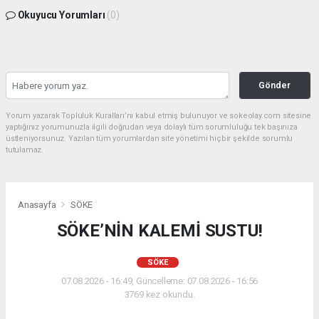
Okuyucu Yorumları
(0)
Gönder
Yorum yazarak Topluluk Kuralları’nı kabul etmiş bulunuyor ve sokeolay.com sitesine
yaptığınız yorumunuzla ilgili doğrudan veya dolaylı tüm sorumluluğu tek başınıza
üstleniyorsunuz. Yazılan tüm yorumlardan site yönetimi hiçbir şekilde sorumlu
tutulamaz.
Anasayfa
SÖKE
SÖKE’NİN KALEMİ SUSTU!
SÖKE
07.08.2026 - 16:49, Güncelleme: 07.08.2026 - 16:56
3769 kez okundu.