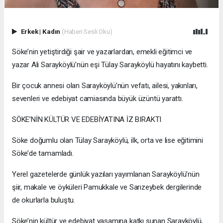
Erkek
|
Kadın
(Haberi Sesli Oku)
Söke’nin yetiştirdiği şair ve yazarlardan, emekli eğitimci ve
yazar Ali Sarayköylü’nün eşi Tülay Sarayköylü hayatını kaybetti.
Bir çocuk annesi olan Sarayköylü’nün vefatı, ailesi, yakınları,
sevenleri ve edebiyat camiasında büyük üzüntü yarattı.
SÖKE’NİN KÜLTÜR VE EDEBİYATINA İZ BIRAKTI
Söke doğumlu olan Tülay Sarayköylü, ilk, orta ve lise eğitimini
Söke’de tamamladı.
Yerel gazetelerde günlük yazıları yayımlanan Sarayköylü’nün
şiir, makale ve öyküleri Pamukkale ve Sarızeybek dergilerinde
de okurlarla buluştu.
Söke’nin kültür ve edebiyat yaşamına katkı sunan Sarayköylü,