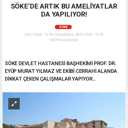
SÖKE’DE ARTIK BU AMELİYATLAR
DA YAPILIYOR!
SÖKE
28.07.2026 - 12:50, Güncelleme: 28.07.2026 - 12:53
15075 kez okundu.
SÖKE DEVLET HASTANESİ BAŞHEKİMİ PROF. DR.
EYÜP MURAT YILMAZ VE EKİBİ CERRAHİ ALANDA
DİKKAT ÇEKEN ÇALIŞMALAR YAPIYOR..