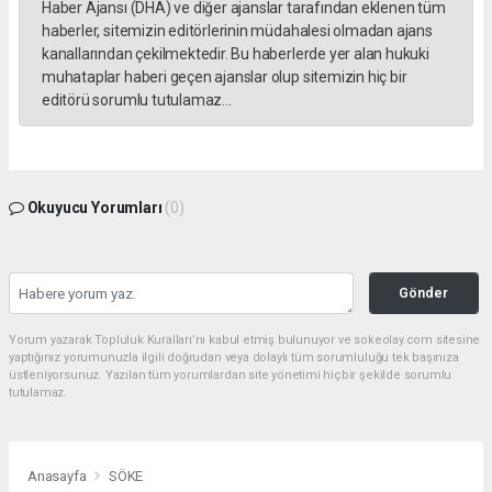
Haber Ajansı (DHA) ve diğer ajanslar tarafından eklenen tüm
haberler, sitemizin editörlerinin müdahalesi olmadan ajans
kanallarından çekilmektedir. Bu haberlerde yer alan hukuki
muhataplar haberi geçen ajanslar olup sitemizin hiç bir
editörü sorumlu tutulamaz...
Okuyucu Yorumları
(0)
Gönder
Yorum yazarak Topluluk Kuralları’nı kabul etmiş bulunuyor ve sokeolay.com sitesine
yaptığınız yorumunuzla ilgili doğrudan veya dolaylı tüm sorumluluğu tek başınıza
üstleniyorsunuz. Yazılan tüm yorumlardan site yönetimi hiçbir şekilde sorumlu
tutulamaz.
Anasayfa
SÖKE