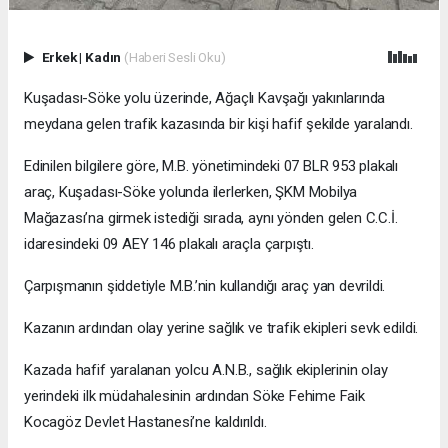
Erkek
|
Kadın
(Haberi Sesli Oku)
Kuşadası-Söke yolu üzerinde, Ağaçlı Kavşağı yakınlarında
meydana gelen trafik kazasında bir kişi hafif şekilde yaralandı.
Edinilen bilgilere göre, M.B. yönetimindeki 07 BLR 953 plakalı
araç, Kuşadası-Söke yolunda ilerlerken, ŞKM Mobilya
Mağazası’na girmek istediği sırada, aynı yönden gelen C.C.İ.
idaresindeki 09 AEY 146 plakalı araçla çarpıştı.
Çarpışmanın şiddetiyle M.B.’nin kullandığı araç yan devrildi.
Kazanın ardından olay yerine sağlık ve trafik ekipleri sevk edildi.
Kazada hafif yaralanan yolcu A.N.B., sağlık ekiplerinin olay
yerindeki ilk müdahalesinin ardından Söke Fehime Faik
Kocagöz Devlet Hastanesi’ne kaldırıldı.