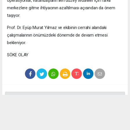
operasyonlar, vatandaşların ileri düzey tedaviler için farklı
merkezlere gitme ihtiyacının azaltılması açısından da önem
taşıyor.
Prof. Dr. Eyüp Murat Yılmaz ve ekibinin cerrahi alandaki
çalışmalarının önümüzdeki dönemde de devam etmesi
bekleniyor.
SÖKE OLAY
Anadolu Ajansı (AA), İhlas Haber Ajansı (İHA), Demirören
Haber Ajansı (DHA) ve diğer ajanslar tarafından eklenen tüm
haberler, sitemizin editörlerinin müdahalesi olmadan ajans
kanallarından çekilmektedir. Bu haberlerde yer alan hukuki
muhataplar haberi geçen ajanslar olup sitemizin hiç bir
editörü sorumlu tutulamaz...