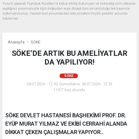
Yorum yazarak Topluluk Kuralları’nı kabul etmiş bulunuyor ve sokeolay.com sitesine
yaptığınız yorumunuzla ilgili doğrudan veya dolaylı tüm sorumluluğu tek başınıza
üstleniyorsunuz. Yazılan tüm yorumlardan site yönetimi hiçbir şekilde sorumlu
tutulamaz.
Anasayfa
SÖKE
SÖKE’DE ARTIK BU AMELİYATLAR
DA YAPILIYOR!
SÖKE
28.07.2026 - 12:50, Güncelleme: 28.07.2026 - 12:53
11977 kez okundu.
SÖKE DEVLET HASTANESİ BAŞHEKİMİ PROF. DR.
EYÜP MURAT YILMAZ VE EKİBİ CERRAHİ ALANDA
DİKKAT ÇEKEN ÇALIŞMALAR YAPIYOR..