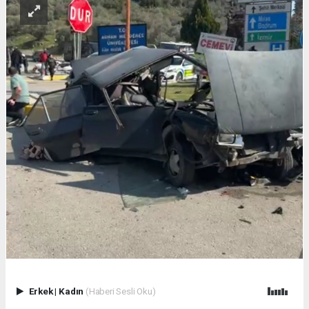
Erkek
|
Kadın
(Haberi Sesli Oku)