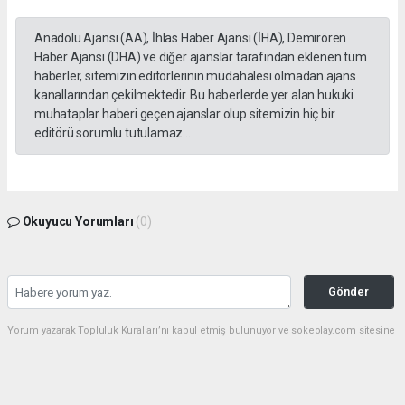
Anadolu Ajansı (AA), İhlas Haber Ajansı (İHA), Demirören
Haber Ajansı (DHA) ve diğer ajanslar tarafından eklenen tüm
haberler, sitemizin editörlerinin müdahalesi olmadan ajans
kanallarından çekilmektedir. Bu haberlerde yer alan hukuki
muhataplar haberi geçen ajanslar olup sitemizin hiç bir
editörü sorumlu tutulamaz...
Okuyucu Yorumları
(0)
Gönder
Yorum yazarak Topluluk Kuralları’nı kabul etmiş bulunuyor ve sokeolay.com sitesine
yaptığınız yorumunuzla ilgili doğrudan veya dolaylı tüm sorumluluğu tek başınıza
üstleniyorsunuz. Yazılan tüm yorumlardan site yönetimi hiçbir şekilde sorumlu
tutulamaz.