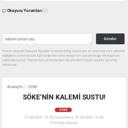
Okuyucu Yorumları
(0)
Gönder
Yorum yazarak Topluluk Kuralları’nı kabul etmiş bulunuyor ve sokeolay.com sitesine
yaptığınız yorumunuzla ilgili doğrudan veya dolaylı tüm sorumluluğu tek başınıza
üstleniyorsunuz. Yazılan tüm yorumlardan site yönetimi hiçbir şekilde sorumlu
tutulamaz.
Anasayfa
SÖKE
SÖKE’NİN KALEMİ SUSTU!
SÖKE
07.08.2026 - 16:49, Güncelleme: 07.08.2026 - 16:56
3105 kez okundu.