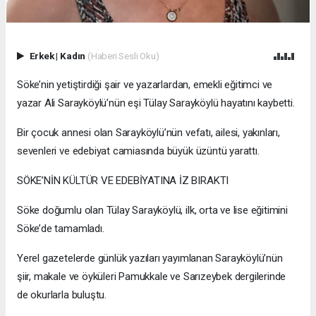
Erkek
|
Kadın
(Haberi Sesli Oku)
Söke’nin yetiştirdiği şair ve yazarlardan, emekli eğitimci ve
yazar Ali Sarayköylü’nün eşi Tülay Sarayköylü hayatını kaybetti.
Bir çocuk annesi olan Sarayköylü’nün vefatı, ailesi, yakınları,
sevenleri ve edebiyat camiasında büyük üzüntü yarattı.
SÖKE’NİN KÜLTÜR VE EDEBİYATINA İZ BIRAKTI
Söke doğumlu olan Tülay Sarayköylü, ilk, orta ve lise eğitimini
Söke’de tamamladı.
Yerel gazetelerde günlük yazıları yayımlanan Sarayköylü’nün
şiir, makale ve öyküleri Pamukkale ve Sarızeybek dergilerinde
de okurlarla buluştu.