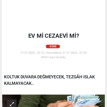
EV Mİ CEZAEVİ Mİ?
SÖKE
31.01.2026 - 22:32, Güncelleme: 31.01.2026 - 22:34
4391+ kez okundu.
KOLTUK DUVARA DEĞMEYECEK, TEZGÂH ISLAK
KALMAYACAK..