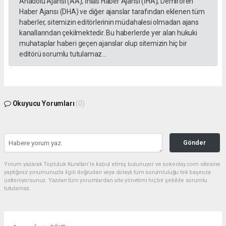
Anadolu Ajansı (AA), İhlas Haber Ajansı (İHA), Demirören
Haber Ajansı (DHA) ve diğer ajanslar tarafından eklenen tüm
haberler, sitemizin editörlerinin müdahalesi olmadan ajans
kanallarından çekilmektedir. Bu haberlerde yer alan hukuki
muhataplar haberi geçen ajanslar olup sitemizin hiç bir
editörü sorumlu tutulamaz...
Okuyucu Yorumları
(0)
Gönder
Yorum yazarak Topluluk Kuralları’nı kabul etmiş bulunuyor ve sokeolay.com sitesine
yaptığınız yorumunuzla ilgili doğrudan veya dolaylı tüm sorumluluğu tek başınıza
üstleniyorsunuz. Yazılan tüm yorumlardan site yönetimi hiçbir şekilde sorumlu
tutulamaz.