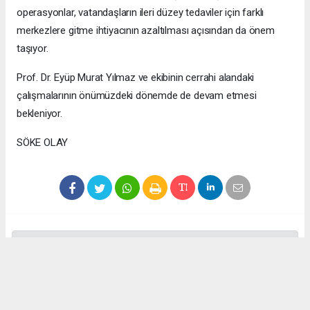
operasyonlar, vatandaşların ileri düzey tedaviler için farklı
merkezlere gitme ihtiyacının azaltılması açısından da önem
taşıyor.
Prof. Dr. Eyüp Murat Yılmaz ve ekibinin cerrahi alandaki
çalışmalarının önümüzdeki dönemde de devam etmesi
bekleniyor.
SÖKE OLAY
Anadolu Ajansı (AA), İhlas Haber Ajansı (İHA), Demirören
Haber Ajansı (DHA) ve diğer ajanslar tarafından eklenen tüm
haberler, sitemizin editörlerinin müdahalesi olmadan ajans
kanallarından çekilmektedir. Bu haberlerde yer alan hukuki
muhataplar haberi geçen ajanslar olup sitemizin hiç bir