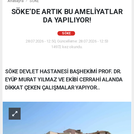
Anasayfa
SÖKE
SÖKE’DE ARTIK BU AMELİYATLAR
DA YAPILIYOR!
SÖKE
28.07.2026 - 12:50, Güncelleme: 28.07.2026 - 12:53
14972 kez okundu.
SÖKE DEVLET HASTANESİ BAŞHEKİMİ PROF. DR.
EYÜP MURAT YILMAZ VE EKİBİ CERRAHİ ALANDA
DİKKAT ÇEKEN ÇALIŞMALAR YAPIYOR..