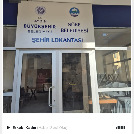
Erkek
|
Kadın
(Haberi Sesli Oku)