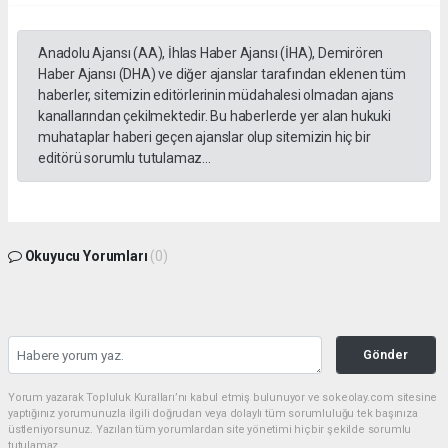
Anadolu Ajansı (AA), İhlas Haber Ajansı (İHA), Demirören
Haber Ajansı (DHA) ve diğer ajanslar tarafından eklenen tüm
haberler, sitemizin editörlerinin müdahalesi olmadan ajans
kanallarından çekilmektedir. Bu haberlerde yer alan hukuki
muhataplar haberi geçen ajanslar olup sitemizin hiç bir
editörü sorumlu tutulamaz...
Okuyucu Yorumları
(0)
Gönder
Yorum yazarak Topluluk Kuralları’nı kabul etmiş bulunuyor ve sokeolay.com sitesine
yaptığınız yorumunuzla ilgili doğrudan veya dolaylı tüm sorumluluğu tek başınıza
üstleniyorsunuz. Yazılan tüm yorumlardan site yönetimi hiçbir şekilde sorumlu
tutulamaz.