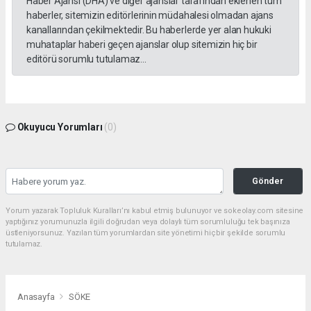
Haber Ajansı (DHA) ve diğer ajanslar tarafından eklenen tüm
haberler, sitemizin editörlerinin müdahalesi olmadan ajans
kanallarından çekilmektedir. Bu haberlerde yer alan hukuki
muhataplar haberi geçen ajanslar olup sitemizin hiç bir
editörü sorumlu tutulamaz...
Okuyucu Yorumları
(0)
Gönder
Yorum yazarak Topluluk Kuralları’nı kabul etmiş bulunuyor ve sokeolay.com sitesine
yaptığınız yorumunuzla ilgili doğrudan veya dolaylı tüm sorumluluğu tek başınıza
üstleniyorsunuz. Yazılan tüm yorumlardan site yönetimi hiçbir şekilde sorumlu
tutulamaz.
Anasayfa
SÖKE