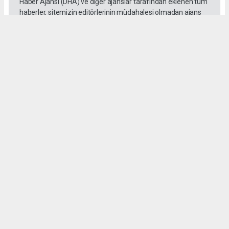
Haber Ajansı (DHA) ve diğer ajanslar tarafından eklenen tüm
haberler, sitemizin editörlerinin müdahalesi olmadan ajans
kanallarından çekilmektedir. Bu haberlerde yer alan hukuki
muhataplar haberi geçen ajanslar olup sitemizin hiç bir
editörü sorumlu tutulamaz...
Okuyucu Yorumları
(0)
Gönder
Yorum yazarak Topluluk Kuralları’nı kabul etmiş bulunuyor ve sokeolay.com sitesine
yaptığınız yorumunuzla ilgili doğrudan veya dolaylı tüm sorumluluğu tek başınıza
üstleniyorsunuz. Yazılan tüm yorumlardan site yönetimi hiçbir şekilde sorumlu
tutulamaz.