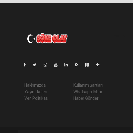
Pro-0.155
Hakkımızda
Kullanım Şartları
Yayın İlkeleri
Whatsapp İhbar
Veri Politikası
Haber Gönder