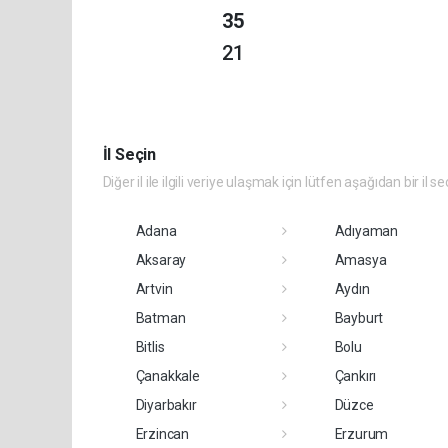
35
21
İl Seçin
Diğer il ile ilgili veriye ulaşmak için lütfen aşağıdan bir il se
Adana
Adıyaman
Aksaray
Amasya
Artvin
Aydın
Batman
Bayburt
Bitlis
Bolu
Çanakkale
Çankırı
Diyarbakır
Düzce
Erzincan
Erzurum