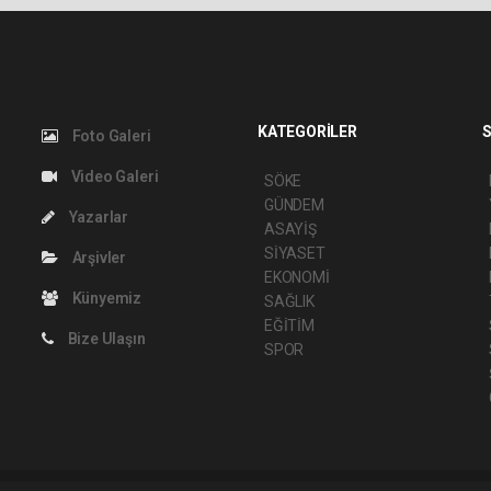
KATEGORİLER
S
Foto Galeri
Video Galeri
SÖKE
GÜNDEM
Yazarlar
ASAYİŞ
SİYASET
Arşivler
EKONOMİ
Künyemiz
SAĞLIK
EĞİTİM
Bize Ulaşın
SPOR