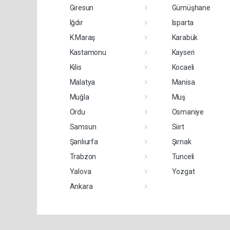
Giresun
Gümüşhane
Iğdır
Isparta
K.Maraş
Karabük
Kastamonu
Kayseri
Kilis
Kocaeli
Malatya
Manisa
Muğla
Muş
Ordu
Osmaniye
Samsun
Siirt
Şanlıurfa
Şırnak
Trabzon
Tunceli
Yalova
Yozgat
Ankara