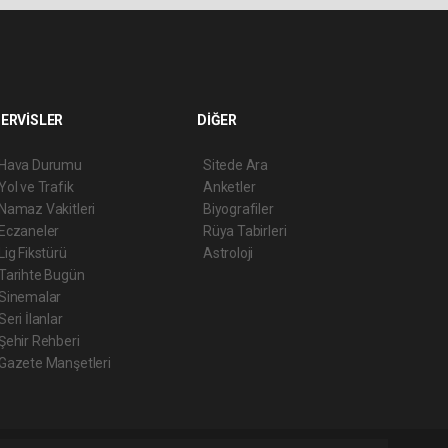
ERVİSLER
DİĞER
Hava Durumu
Sitede Ara
Yol ve Trafik
Anketler
Namaz Vakitleri
Biyografiler
Eczaneler
Rüya Tabirleri
Lig Fikstürü
Astroloji
Tarihte Bugün
Sinemalar
Seri İlanlar
Şehir Rehberi
Gazete Manşetleri