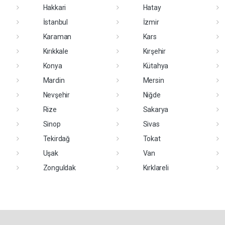
Hakkari
Hatay
İstanbul
İzmir
Karaman
Kars
Kırıkkale
Kırşehir
Konya
Kütahya
Mardin
Mersin
Nevşehir
Niğde
Rize
Sakarya
Sinop
Sivas
Tekirdağ
Tokat
Uşak
Van
Zonguldak
Kırklareli