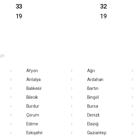
33
32
19
19
çin
Afyon
Ağrı
Antalya
Ardahan
Balıkesir
Bartın
Bilecik
Bingöl
Burdur
Bursa
Çorum
Denizli
Edirne
Elazığ
Eskişehir
Gaziantep