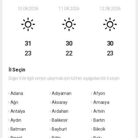
10.08.2026
11.08.2026
12.08.2026
31
30
30
23
22
23
İl Seçin
Diğer il ile ilgili veriye ulaşmak için lütfen aşağıdan bir il seçin
Adana
Adıyaman
Afyon
Ağrı
Aksaray
Amasya
Antalya
Ardahan
Artvin
Aydın
Balıkesir
Bartın
Batman
Bayburt
Bilecik