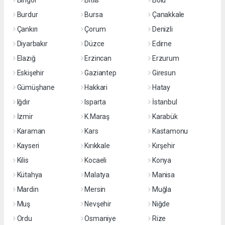
Bingöl
Bitlis
Bolu
Burdur
Bursa
Çanakkale
Çankırı
Çorum
Denizli
Diyarbakır
Düzce
Edirne
Elazığ
Erzincan
Erzurum
Eskişehir
Gaziantep
Giresun
Gümüşhane
Hakkari
Hatay
Iğdır
Isparta
İstanbul
İzmir
K.Maraş
Karabük
Karaman
Kars
Kastamonu
Kayseri
Kırıkkale
Kırşehir
Kilis
Kocaeli
Konya
Kütahya
Malatya
Manisa
Mardin
Mersin
Muğla
Muş
Nevşehir
Niğde
Ordu
Osmaniye
Rize