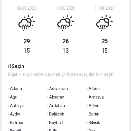
09.08.2026
10.08.2026
11.08.2026
29
26
25
15
13
15
İl Seçin
Diğer il ile ilgili veriye ulaşmak için lütfen aşağıdan bir il seçin
Adana
Adıyaman
Afyon
Ağrı
Aksaray
Amasya
Antalya
Ardahan
Artvin
Aydın
Balıkesir
Bartın
Batman
Bayburt
Bilecik