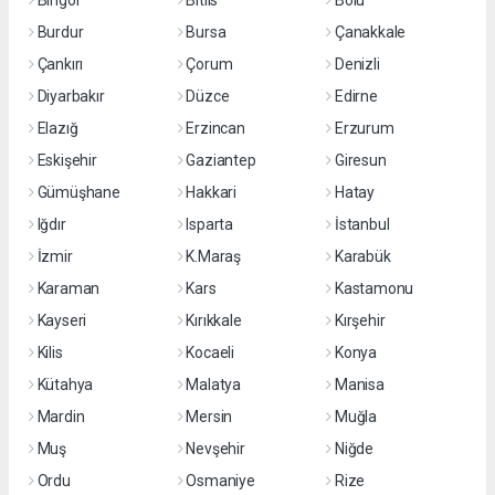
Bingöl
Bitlis
Bolu
Burdur
Bursa
Çanakkale
Çankırı
Çorum
Denizli
Diyarbakır
Düzce
Edirne
Elazığ
Erzincan
Erzurum
Eskişehir
Gaziantep
Giresun
Gümüşhane
Hakkari
Hatay
Iğdır
Isparta
İstanbul
İzmir
K.Maraş
Karabük
Karaman
Kars
Kastamonu
Kayseri
Kırıkkale
Kırşehir
Kilis
Kocaeli
Konya
Kütahya
Malatya
Manisa
Mardin
Mersin
Muğla
Muş
Nevşehir
Niğde
Ordu
Osmaniye
Rize