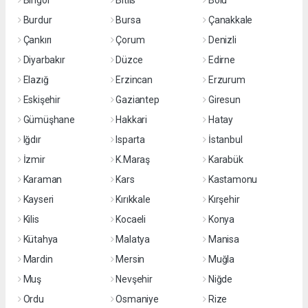
Bingöl
Bitlis
Bolu
Burdur
Bursa
Çanakkale
Çankırı
Çorum
Denizli
Diyarbakır
Düzce
Edirne
Elazığ
Erzincan
Erzurum
Eskişehir
Gaziantep
Giresun
Gümüşhane
Hakkari
Hatay
Iğdır
Isparta
İstanbul
İzmir
K.Maraş
Karabük
Karaman
Kars
Kastamonu
Kayseri
Kırıkkale
Kırşehir
Kilis
Kocaeli
Konya
Kütahya
Malatya
Manisa
Mardin
Mersin
Muğla
Muş
Nevşehir
Niğde
Ordu
Osmaniye
Rize