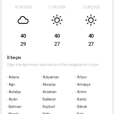
10.08.2026
11.08.2026
12.08.2026
40
40
40
29
27
27
İl Seçin
Diğer il ile ilgili veriye ulaşmak için lütfen aşağıdan bir il seçin
Adana
Adıyaman
Afyon
Ağrı
Aksaray
Amasya
Antalya
Ardahan
Artvin
Aydın
Balıkesir
Bartın
Batman
Bayburt
Bilecik