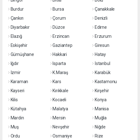
Bingöl
Bitlis
Bolu
Burdur
Bursa
Çanakkale
Çankırı
Çorum
Denizli
Diyarbakır
Düzce
Edirne
Elazığ
Erzincan
Erzurum
Eskişehir
Gaziantep
Giresun
Gümüşhane
Hakkari
Hatay
Iğdır
Isparta
İstanbul
İzmir
K.Maraş
Karabük
Karaman
Kars
Kastamonu
Kayseri
Kırıkkale
Kırşehir
Kilis
Kocaeli
Konya
Kütahya
Malatya
Manisa
Mardin
Mersin
Muğla
Muş
Nevşehir
Niğde
Ordu
Osmaniye
Rize