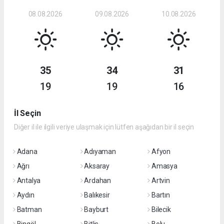
08.08.2026
09.08.2026
10.08.2026
35
34
31
19
19
16
İl Seçin
Diğer il ile ilgili veriye ulaşmak için lütfen aşağıdan bir il seçin
Adana
Adıyaman
Afyon
Ağrı
Aksaray
Amasya
Antalya
Ardahan
Artvin
Aydın
Balıkesir
Bartın
Batman
Bayburt
Bilecik