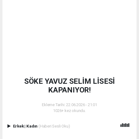
SÖKE YAVUZ SELİM LİSESİ
KAPANIYOR!
Ekleme Tarihi: 22.06.2026 - 21:01
1026+ kez okundu.
Erkek
|
Kadın
(Haberi Sesli Oku)