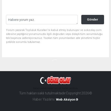
Gönder
Yorum yazarak Topluluk Kuralları’nı kabul etmiş bulunuyor ve sokeolay.com
sitesine yaptığınız yorumunuzla ilgili doğrudan veya dolaylı tüm sorumluluğu
tek başınıza üstleniyorsunuz. Yazılan tüm yorumlardan site yönetimi hiçbir
şekilde sorumlu tutulamaz.
haber paketi
haber scripti
haber yazılımı
Tüm hakları saklı tutulmaktadır.Copyright 2026©
Haber Yazılımı:
Web Aksiyon ®